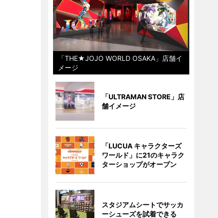
「THE★JOJO WORLD OSAKA」店舗イ
メージ
「ULTRAMAN STORE」店
舗イメージ
「LUCUA キャラクターズ
ワールド」に21のキャラク
ターショップがオープン
スタジアムシートでサッカ
ーシューズを試着できる