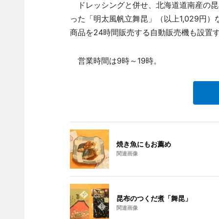
ドレッシングと併せ、北海道道南産の昆
った「明太風帆立舞昆」（以上1,029円
商品を24時間販売する自動販売機も設置
営業時間は9時～19時。
焼き魚にもお薦め
関連画像
昆布のつくだ煮「舞昆」
関連画像