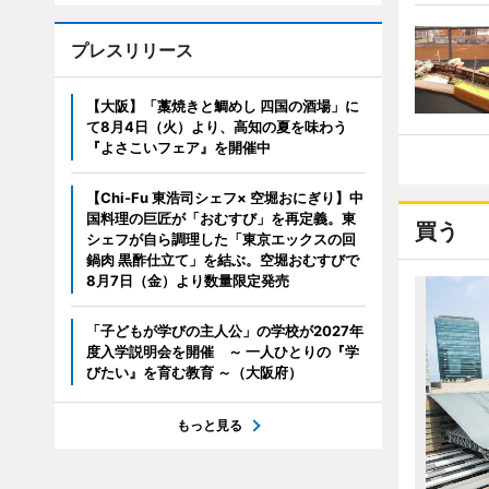
プレスリリース
【大阪】「藁焼きと鯛めし 四国の酒場」に
て8月4日（火）より、高知の夏を味わう
『よさこいフェア』を開催中
【Chi-Fu 東浩司シェフ× 空堀おにぎり】中
国料理の巨匠が「おむすび」を再定義。東
買う
シェフが自ら調理した「東京エックスの回
鍋肉 黒酢仕立て」を結ぶ。空堀おむすびで
8月7日（金）より数量限定発売
「子どもが学びの主人公」の学校が2027年
度入学説明会を開催 ～ 一人ひとりの『学
びたい』を育む教育 ～（大阪府）
もっと見る