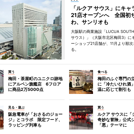
「ルクア サウス」にキャ
21店オープンへ 全国初
わ、サンリオも
大阪駅の商業施設「LUCUA SOUT
サウス）」（大阪市北区梅田3）に
ーショップ21店舗が、11月より順
る。
買う
食べる
梅田・茶屋町のユニクロ跡地
梅田のふぐ専門の
にアルペン旗艦店 6フロア
に「冷たいひれ酒
に商品2万5000点
温に応じて割引も
見る・遊ぶ
買う
阪急電車が「おさるのジョー
ルクア サウスに「
ジ」とコラボ 限定フード、
奇妙な冒険」公式
ラッピング列車も
「悪」テーマに