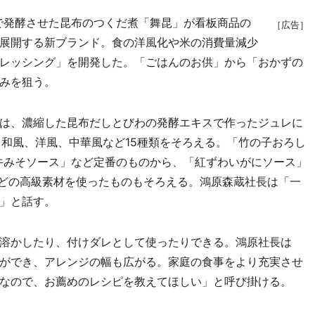
母で発酵させた昆布のつくだ煮「舞昆」が看板商品の
［広告］
展開する新ブランド。食の洋風化や米の消費量減少
レッシング」を開発した。「ごはんのお供」から「おかずの
みを狙う。
は、濃縮した昆布だしとびわの発酵エキスで作ったジュレに
。和風、洋風、中華風など15種類をそろえる。「竹の子おろし
「牛みそソース」など定番のものから、「紅ずわいがにソース」
などの高級素材を使ったものもそろえる。鴻原森蔵社長は「一
」と話す。
溶かしたり、付けダレとして使ったりできる。鴻原社長は
ができ、アレンジの幅も広がる。家庭の食事をより充実させ
なので、お薦めのレシピを教えてほしい」と呼び掛ける。