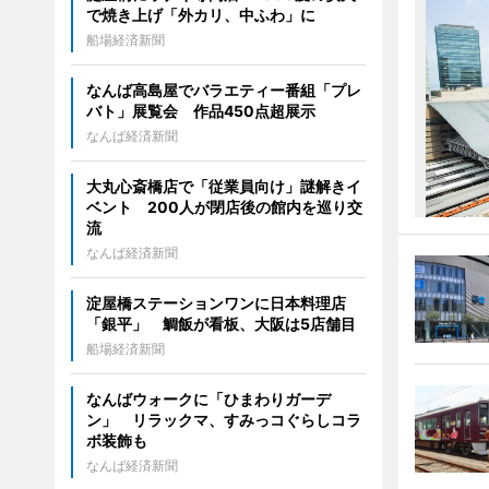
で焼き上げ「外カリ、中ふわ」に
船場経済新聞
なんば高島屋でバラエティー番組「プレ
バト」展覧会 作品450点超展示
なんば経済新聞
大丸心斎橋店で「従業員向け」謎解きイ
ベント 200人が閉店後の館内を巡り交
流
なんば経済新聞
淀屋橋ステーションワンに日本料理店
「銀平」 鯛飯が看板、大阪は5店舗目
船場経済新聞
なんばウォークに「ひまわりガーデ
ン」 リラックマ、すみっコぐらしコラ
ボ装飾も
なんば経済新聞