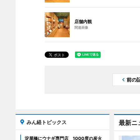
店舗内観
関連画像
前の
みん経トピックス
最新ニ
淀屋橋にウナギ専門店 1000度の炭火