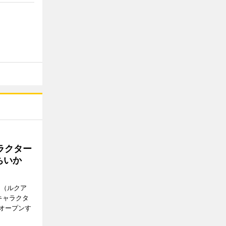
ラクター
ちいか
H（ルクア
キャラクタ
次オープンす