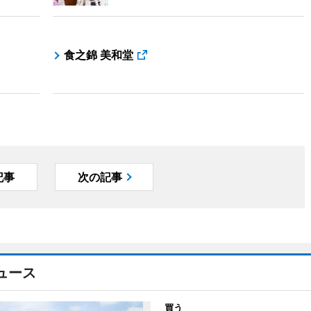
食之錦 美和堂
記事
次の記事
ュース
買う