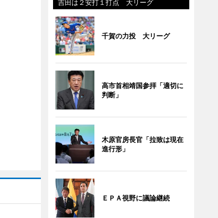
吉田は２安打１打点 大リーグ
千賀の力投 大リーグ
高市首相靖国参拝「適切に
判断」
木原官房長官「拉致は現在
進行形」
ＥＰＡ視野に議論継続