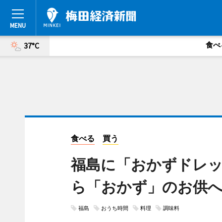
食べ
37°C
食べる
買う
福島に「おかずドレ
ら「おかず」のお供
福島
おうち時間
料理
調味料