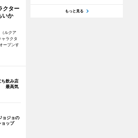
ラクター
もっと見る
ちいか
H（ルクア
キャラクタ
次オープンす
立ち飲み店
」 最高気
ジョジョの
ショップ