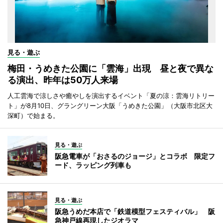
見る・遊ぶ
梅田・うめきた公園に「雲海」出現 昼と夜で異な
る演出、昨年は50万人来場
人工雲海で涼しさや癒やしを演出するイベント「夏の涼：雲海リトリー
ト」が8月10日、グラングリーン大阪「うめきた公園」（大阪市北区大
深町）で始まる。
見る・遊ぶ
阪急電車が「おさるのジョージ」とコラボ 限定フ
ード、ラッピング列車も
見る・遊ぶ
阪急うめだ本店で「鉄道模型フェスティバル」 阪
急神戸線再現したジオラマ