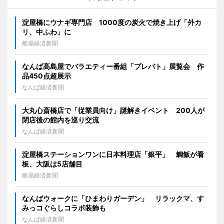
淀屋橋にウナギ専門店 1000度の炭火で焼き上げ「外カ
リ、中ふわ」に
船場経済新聞
なんば高島屋でバラエティー番組「プレバト」展覧会 作
品450点超展示
なんば経済新聞
大丸心斎橋店で「従業員向け」謎解きイベント 200人が
閉店後の館内を巡り交流
なんば経済新聞
淀屋橋ステーションワンに日本料理店「銀平」 鯛飯が看
板、大阪は5店舗目
船場経済新聞
なんばウォークに「ひまわりガーデン」 リラックマ、す
みっコぐらしコラボ装飾も
なんば経済新聞