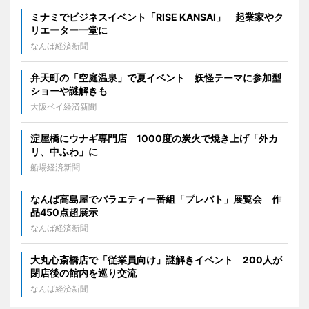
ミナミでビジネスイベント「RISE KANSAI」 起業家やク
リエーター一堂に
なんば経済新聞
弁天町の「空庭温泉」で夏イベント 妖怪テーマに参加型
ショーや謎解きも
大阪ベイ経済新聞
淀屋橋にウナギ専門店 1000度の炭火で焼き上げ「外カ
リ、中ふわ」に
船場経済新聞
なんば高島屋でバラエティー番組「プレバト」展覧会 作
品450点超展示
なんば経済新聞
大丸心斎橋店で「従業員向け」謎解きイベント 200人が
閉店後の館内を巡り交流
なんば経済新聞