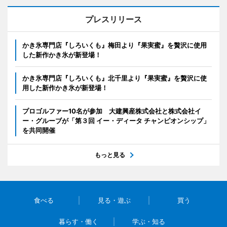
プレスリリース
かき氷専門店『しろいくも』梅田より『果実蜜』を贅沢に使用
した新作かき氷が新登場！
かき氷専門店『しろいくも』北千里より『果実蜜』を贅沢に使
用した新作かき氷が新登場！
プロゴルファー10名が参加 大建興産株式会社と株式会社イ
ー・グルーブが「第３回 イー・ディータ チャンピオンシップ」
を共同開催
もっと見る
食べる
見る・遊ぶ
買う
暮らす・働く
学ぶ・知る