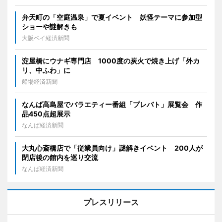
弁天町の「空庭温泉」で夏イベント 妖怪テーマに参加型
ショーや謎解きも
大阪ベイ経済新聞
淀屋橋にウナギ専門店 1000度の炭火で焼き上げ「外カ
リ、中ふわ」に
船場経済新聞
なんば高島屋でバラエティー番組「プレバト」展覧会 作
品450点超展示
なんば経済新聞
大丸心斎橋店で「従業員向け」謎解きイベント 200人が
閉店後の館内を巡り交流
なんば経済新聞
プレスリリース