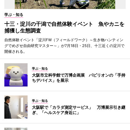
学ぶ・知る
十三・淀川の干潟で自然体験イベント 魚やカニを
捕獲し生態調査
自然体験イベント「淀川FW（フィールドワーク）～生き物ハンティン
グでめざせ自由研究マスター～」が7月18日・25日、十三近くの淀川で
開催される。
学ぶ・知る
大阪市立科学館で万博企画展 パビリオンの「手持
ちデバイス」を展示
学ぶ・知る
大阪駅で「カラダ測定サービス」 万博展示引き継
ぎ、「ヘルスケア身近に」