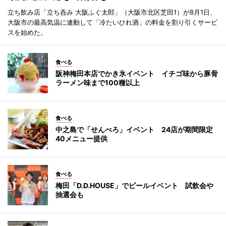
立ち飲み店「立ち呑み 大阪ふぐ太郎」（大阪市北区芝田1）が8月1日、
大阪市の最高気温に連動して「冷たいひれ酒」の料金を割り引くサービ
スを始めた。
食べる
阪神梅田本店でかき氷イベント イチゴ味から豚骨
ラーメン味まで100種以上
食べる
中之島で「せんべろ」イベント 24店が期間限定
40メニュー提供
食べる
梅田「D.D.HOUSE」でビールイベント 試飲会や
抽選会も