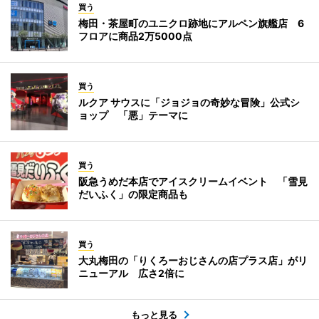
買う
梅田・茶屋町のユニクロ跡地にアルペン旗艦店 6
フロアに商品2万5000点
買う
ルクア サウスに「ジョジョの奇妙な冒険」公式シ
ョップ 「悪」テーマに
買う
阪急うめだ本店でアイスクリームイベント 「雪見
だいふく」の限定商品も
買う
大丸梅田の「りくろーおじさんの店プラス店」がリ
ニューアル 広さ2倍に
もっと見る