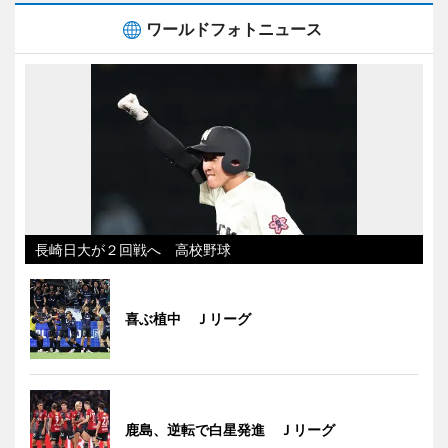
ワールドフォトニュース
長崎日大が２回戦へ 高校野球
喜ぶ植中 Ｊリーグ
鹿島、逆転で白星発進 Ｊリーグ