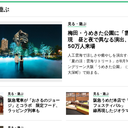
遊ぶ
見る・遊ぶ
梅田・うめきた公園に「
現 昼と夜で異なる演出
50万人来場
人工雲海で涼しさや癒やしを演出す
「夏の涼：雲海リトリート」が8月1
ングリーン大阪「うめきた公園」（
大深町）で始まる。
見る・遊ぶ
見る・遊ぶ
阪急電車が「おさるのジョー
阪急うめだ本店で
ジ」とコラボ 限定フード、
フェスティバル」
ラッピング列車も
線再現したジオラ
見る・遊ぶ