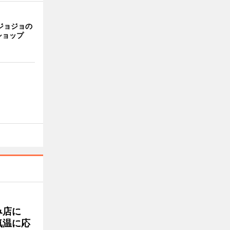
ジョジョの
ショップ
み店に
気温に応