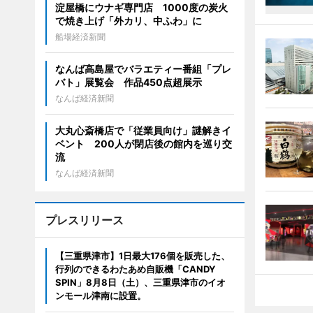
淀屋橋にウナギ専門店 1000度の炭火
で焼き上げ「外カリ、中ふわ」に
船場経済新聞
なんば高島屋でバラエティー番組「プレ
バト」展覧会 作品450点超展示
なんば経済新聞
大丸心斎橋店で「従業員向け」謎解きイ
ベント 200人が閉店後の館内を巡り交
流
なんば経済新聞
プレスリリース
【三重県津市】1日最大176個を販売した、
行列のできるわたあめ自販機「CANDY
SPIN」8月8日（土）、三重県津市のイオ
ンモール津南に設置。