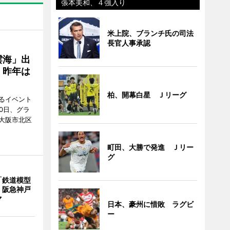
張本美和、４強入り
米上院、ブランチ氏の司法
長官人事承認
雲海」出
、昨年は
柏、開幕白星 Ｊリーグ
るイベント
0日、グラ
大阪市北区
町田、大勝で発進 Ｊリー
グ
「鉄道模型
 阪急神戸
マ
日本、豪州に惜敗 ラグビ
ー