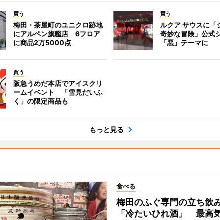
買う
買う
梅田・茶屋町のユニクロ跡地
ルクア サウスに「
にアルペン旗艦店 6フロア
奇妙な冒険」公式
に商品2万5000点
「悪」テーマに
買う
阪急うめだ本店でアイスクリ
ームイベント 「雪見だいふ
く」の限定商品も
もっと見る
食べる
梅田のふぐ専門の立ち飲
「冷たいひれ酒」 最高