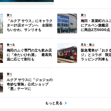
買う
買う
「ルクア サウス」にキャラク
梅田・茶屋町のユ
ター21店オープンへ 全国初
にアルペン旗艦店
ちいかわ、サンリオも
に商品2万5000点
食べる
見る・遊ぶ
梅田のふぐ専門の立ち飲み店
阪急電車が「おさ
に「冷たいひれ酒」 最高気
ジ」とコラボ 限
温に応じて割引も
ラッピング列車も
買う
ルクア サウスに「ジョジョの
奇妙な冒険」公式ショップ
「悪」テーマに
もっと見る