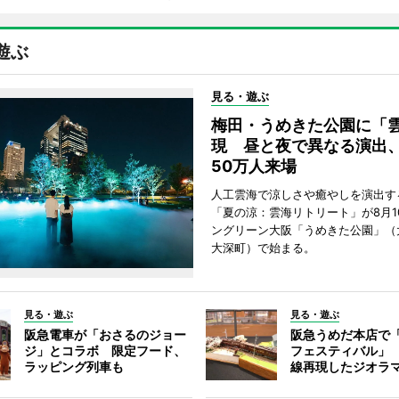
遊ぶ
見る・遊ぶ
梅田・うめきた公園に「
現 昼と夜で異なる演出
50万人来場
人工雲海で涼しさや癒やしを演出す
「夏の涼：雲海リトリート」が8月1
ングリーン大阪「うめきた公園」（
大深町）で始まる。
見る・遊ぶ
見る・遊ぶ
阪急電車が「おさるのジョー
阪急うめだ本店で
ジ」とコラボ 限定フード、
フェスティバル」
ラッピング列車も
線再現したジオラ