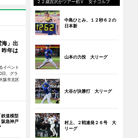
２２歳吉沢がツアー初Ｖ 女子ゴルフ
中島ひとみ、１２秒６２の
日本新
雲海」出
、昨年は
山本の力投 大リーグ
るイベント
0日、グラ
大阪市北区
大谷が決勝打 大リーグ
「鉄道模型
 阪急神戸
村上、２戦連発２６号 大
マ
リーグ