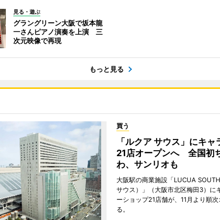
見る・遊ぶ
グラングリーン大阪で坂本龍
一さんピアノ演奏を上演 三
次元映像で再現
もっと見る
買う
「ルクア サウス」にキャ
21店オープンへ 全国初
わ、サンリオも
大阪駅の商業施設「LUCUA SOUT
サウス）」（大阪市北区梅田3）に
ーショップ21店舗が、11月より順
る。