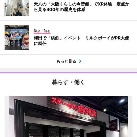
天六の「大阪くらしの今昔館」でXR体験 定点か
ら見る400年の歴史を体感
学ぶ・知る
梅田で「桃鉄」イベント ミルクボーイがPR大使
に就任
もっと見る
暮らす・働く