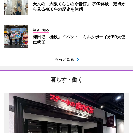
天六の「大阪くらしの今昔館」でXR体験 定点か
ら見る400年の歴史を体感
学ぶ・知る
梅田で「桃鉄」イベント ミルクボーイがPR大使
に就任
もっと見る
暮らす・働く