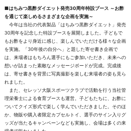
■はちみつ黒酢ダイエット発売30周年特設ブース ～お酢
を通じて楽しめるさまざまな企画を実施～
今年は当社の代表製品「はちみつ黒酢ダイエット」発売
30周年を記念した特設ブースを展開しました。子どもで
もお酢をより身近に感じ、楽しんでいただける様々な企画
を実施。「30年後の自分へ」と題した寄せ書き企画で
は、来場者はもちろん選手にもご参加いただき、未来への
想いが詰まった素敵なメッセージボードが完成。完成後
は、寄せ書きを背景に写真撮影を楽しむ来場者の姿も見ら
れました。
また、セレッソ大阪スポーツクラブで活動を行う当社管
理栄養士による食育ブースも運営。子どもたちに、お酢に
ついてクイズ形式で楽しく学んでいただきました。そのほ
か、物販や購入者限定カプセルトイ、選手のサイン入りグ
ッズが当たるキャンペーンなども実施し、会場は多くの来
場者で賑わいました。