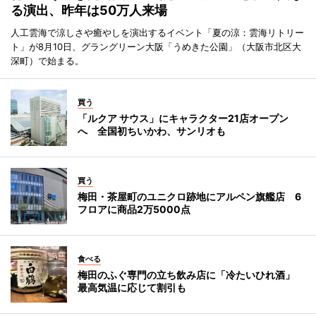
る演出、昨年は50万人来場
人工雲海で涼しさや癒やしを演出するイベント「夏の涼：雲海リトリー
ト」が8月10日、グラングリーン大阪「うめきた公園」（大阪市北区大
深町）で始まる。
買う
「ルクア サウス」にキャラクター21店オープン
へ 全国初ちいかわ、サンリオも
買う
梅田・茶屋町のユニクロ跡地にアルペン旗艦店 6
フロアに商品2万5000点
食べる
梅田のふぐ専門の立ち飲み店に「冷たいひれ酒」
最高気温に応じて割引も