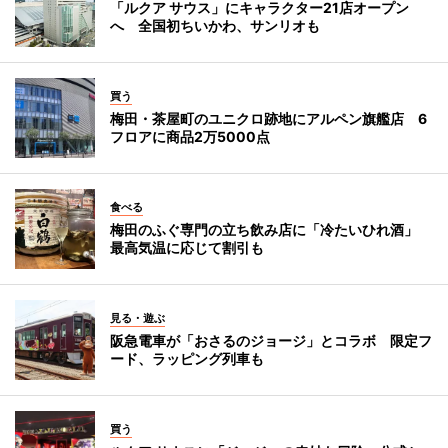
「ルクア サウス」にキャラクター21店オープン
へ 全国初ちいかわ、サンリオも
買う
梅田・茶屋町のユニクロ跡地にアルペン旗艦店 6
フロアに商品2万5000点
食べる
梅田のふぐ専門の立ち飲み店に「冷たいひれ酒」
最高気温に応じて割引も
見る・遊ぶ
阪急電車が「おさるのジョージ」とコラボ 限定フ
ード、ラッピング列車も
買う