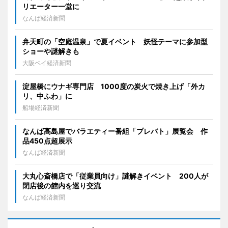
リエーター一堂に
なんば経済新聞
弁天町の「空庭温泉」で夏イベント 妖怪テーマに参加型
ショーや謎解きも
大阪ベイ経済新聞
淀屋橋にウナギ専門店 1000度の炭火で焼き上げ「外カ
リ、中ふわ」に
船場経済新聞
なんば高島屋でバラエティー番組「プレバト」展覧会 作
品450点超展示
なんば経済新聞
大丸心斎橋店で「従業員向け」謎解きイベント 200人が
閉店後の館内を巡り交流
なんば経済新聞