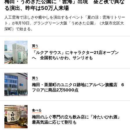
梅田・うめきた公園に「雲海」出現 昼と夜で異な
る演出、昨年は50万人来場
人工雲海で涼しさや癒やしを演出するイベント「夏の涼：雲海リトリー
ト」が8月10日、グラングリーン大阪「うめきた公園」（大阪市北区大
深町）で始まる。
買う
「ルクア サウス」にキャラクター21店オープン
へ 全国初ちいかわ、サンリオも
買う
梅田・茶屋町のユニクロ跡地にアルペン旗艦店 6
フロアに商品2万5000点
食べる
梅田のふぐ専門の立ち飲み店に「冷たいひれ酒」
最高気温に応じて割引も