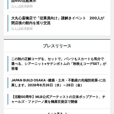
品450点超展示
なんば経済新聞
大丸心斎橋店で「従業員向け」謎解きイベント 200人が
閉店後の館内を巡り交流
なんば経済新聞
プレスリリース
この秋の正解コーデを、セットで。パンツもスカートも気分で
選べる、シアーニット×サテンボトムの「秋映えコーデSET」が
登場
JAPAN BUILD OSAKA -建築・土木・不動産の先端技術展-に出
展します。2026年8月26日（水）～28日（金）
【活動50周年】MLB公式アーティストの立体ポップアート、チ
ャールズ・ファジーノ展を鶴屋百貨店で開催
もっと見る