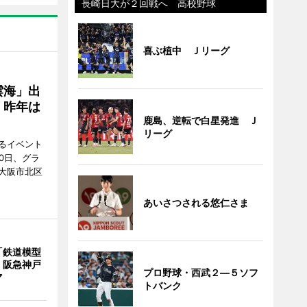
長崎日大が２回戦へ 高校野球
喜ぶ植中 Ｊリーグ
雲海」出
、昨年は
鹿島、逆転で白星発進 Ｊ
リーグ
るイベント
0日、グラ
大阪市北区
あいさつされる悠仁さま
「鉄道模型
 阪急神戸
プロ野球・西武２―５ソフ
マ
トバンク