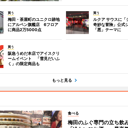
買う
買う
梅田・茶屋町のユニクロ跡地
ルクア サウスに「
にアルペン旗艦店 6フロア
奇妙な冒険」公式
に商品2万5000点
「悪」テーマに
買う
阪急うめだ本店でアイスクリ
ームイベント 「雪見だいふ
く」の限定商品も
もっと見る
食べる
梅田のふぐ専門の立ち飲