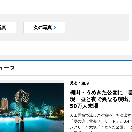
写真
次の写真
ュース
見る・遊ぶ
梅田・うめきた公園に「
現 昼と夜で異なる演出
50万人来場
人工雲海で涼しさや癒やしを演出す
「夏の涼：雲海リトリート」が8月1
ングリーン大阪「うめきた公園」（