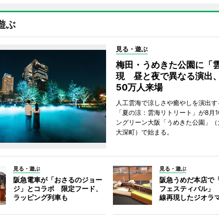
遊ぶ
見る・遊ぶ
梅田・うめきた公園に「
現 昼と夜で異なる演出
50万人来場
人工雲海で涼しさや癒やしを演出す
「夏の涼：雲海リトリート」が8月1
ングリーン大阪「うめきた公園」（
大深町）で始まる。
見る・遊ぶ
見る・遊ぶ
阪急電車が「おさるのジョー
阪急うめだ本店で
ジ」とコラボ 限定フード、
フェスティバル」
ラッピング列車も
線再現したジオラ