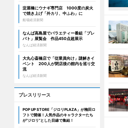
淀屋橋にウナギ専門店 1000度の炭火
で焼き上げ「外カリ、中ふわ」に
船場経済新聞
なんば高島屋でバラエティー番組「プレ
バト」展覧会 作品450点超展示
なんば経済新聞
大丸心斎橋店で「従業員向け」謎解きイ
ベント 200人が閉店後の館内を巡り交
流
なんば経済新聞
プレスリリース
POP UP STORE「ジロリPLAZA」が梅田ロ
フトで開催！人気作品のキャラクターたち
が“ジロリ”とした目線で集結！