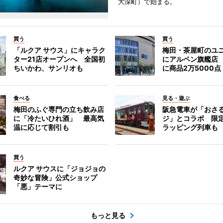
大深町）で始まる。
買う
買う
「ルクア サウス」にキャラク
梅田・茶屋町のユ
ター21店オープンへ 全国初
にアルペン旗艦店
ちいかわ、サンリオも
に商品2万5000点
食べる
見る・遊ぶ
梅田のふぐ専門の立ち飲み店
阪急電車が「おさ
に「冷たいひれ酒」 最高気
ジ」とコラボ 限
温に応じて割引も
ラッピング列車も
買う
ルクア サウスに「ジョジョの
奇妙な冒険」公式ショップ
「悪」テーマに
もっと見る