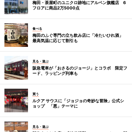
梅田・茶屋町のユニクロ跡地にアルペン旗艦店 6
フロアに商品2万5000点
食べる
梅田のふぐ専門の立ち飲み店に「冷たいひれ酒」
最高気温に応じて割引も
見る・遊ぶ
阪急電車が「おさるのジョージ」とコラボ 限定フ
ード、ラッピング列車も
買う
ルクア サウスに「ジョジョの奇妙な冒険」公式シ
ョップ 「悪」テーマに
見る・遊ぶ