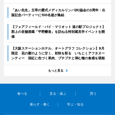
「あい先生」主宰の愛式メディカルリンパ(R)協会の3周年・出
版記念パーティーに100名超が集結
【フェアフィールド・バイ・マリオット 道の駅プロジェクト】
郡上の老舗酒蔵「平野醸造」を訪ねる特別蔵見学イベントを開
催
【大阪ステーションホテル、オートグラフ コレクション】9月
限定 花の蜜のように甘く、初秋を彩る いちじくアフタヌー
ンティー 深紅に色づく果肉、プチプチと弾む種の食感を堪能
もっと見る
食べる
見る・遊ぶ
買う
暮らす・働く
学ぶ・知る