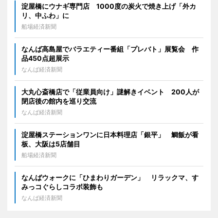
淀屋橋にウナギ専門店 1000度の炭火で焼き上げ「外カ
リ、中ふわ」に
船場経済新聞
なんば高島屋でバラエティー番組「プレバト」展覧会 作
品450点超展示
なんば経済新聞
大丸心斎橋店で「従業員向け」謎解きイベント 200人が
閉店後の館内を巡り交流
なんば経済新聞
淀屋橋ステーションワンに日本料理店「銀平」 鯛飯が看
板、大阪は5店舗目
船場経済新聞
なんばウォークに「ひまわりガーデン」 リラックマ、す
みっコぐらしコラボ装飾も
なんば経済新聞