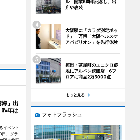
ル 開業6周年記念し、出
店や改装
大阪駅に「カラダ測定ポッ
ド」 万博「大阪ヘルスケ
アパビリオン」を先行体験
梅田・茶屋町のユニクロ跡
地にアルペン旗艦店 6フ
ロアに商品2万5000点
もっと見る
雲海」出
、昨年は
フォトフラッシュ
るイベント
0日、グラ