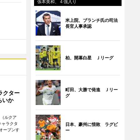
張本美和、４強入り
米上院、ブランチ氏の司法
長官人事承認
柏、開幕白星 Ｊリーグ
町田、大勝で発進 Ｊリー
ラクター
グ
ちいか
H（ルクア
キャラクタ
日本、豪州に惜敗 ラグビ
次オープンす
ー