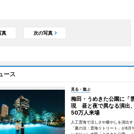
写真
次の写真
ュース
見る・遊ぶ
梅田・うめきた公園に「
現 昼と夜で異なる演出
50万人来場
人工雲海で涼しさや癒やしを演出す
「夏の涼：雲海リトリート」が8月1