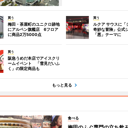
買う
買う
梅田・茶屋町のユニクロ跡地
ルクア サウスに「
にアルペン旗艦店 6フロア
奇妙な冒険」公式
に商品2万5000点
「悪」テーマに
買う
阪急うめだ本店でアイスクリ
ームイベント 「雪見だいふ
く」の限定商品も
もっと見る
食べる
梅田のふぐ専門の立ち飲