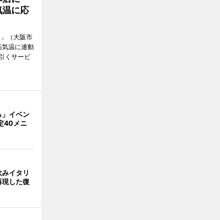
気温に応
郎」（大阪市
高気温に連動
引くサービ
ろ」イベン
定40メニ
飲みイタリ
再現した復