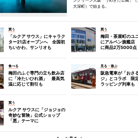
ングリーン大阪「うめきた公園」（
大深町）で始まる。
買う
買う
「ルクア サウス」にキャラク
梅田・茶屋町のユ
ター21店オープンへ 全国初
にアルペン旗艦店
ちいかわ、サンリオも
に商品2万5000点
食べる
見る・遊ぶ
梅田のふぐ専門の立ち飲み店
阪急電車が「おさ
に「冷たいひれ酒」 最高気
ジ」とコラボ 限
温に応じて割引も
ラッピング列車も
買う
ルクア サウスに「ジョジョの
奇妙な冒険」公式ショップ
「悪」テーマに