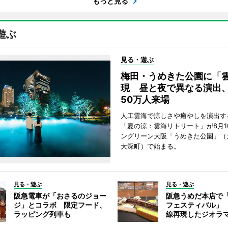
もっと見る
遊ぶ
見る・遊ぶ
梅田・うめきた公園に「
現 昼と夜で異なる演出
50万人来場
人工雲海で涼しさや癒やしを演出す
「夏の涼：雲海リトリート」が8月1
ングリーン大阪「うめきた公園」（
大深町）で始まる。
見る・遊ぶ
見る・遊ぶ
阪急電車が「おさるのジョー
阪急うめだ本店で
ジ」とコラボ 限定フード、
フェスティバル」
ラッピング列車も
線再現したジオラ