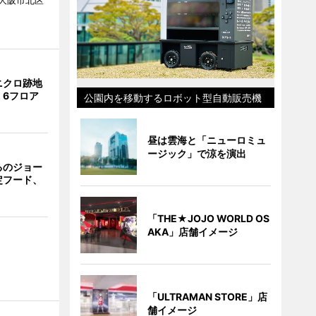
大阪市北区
ニクロ跡地
 6フロア
公園内を移動するロボット型自動販売機
昼は雲海と「ニューロミュ
ージック」で涼を演出
るのジョー
定フード、
「THE★JOJO WORLD OS
AKA」店舗イメージ
「ULTRAMAN STORE」店
舗イメージ