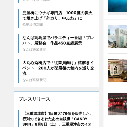
淀屋橋にウナギ専門店 1000度の炭火
で焼き上げ「外カリ、中ふわ」に
船場経済新聞
なんば高島屋でバラエティー番組「プレ
バト」展覧会 作品450点超展示
なんば経済新聞
大丸心斎橋店で「従業員向け」謎解きイ
ベント 200人が閉店後の館内を巡り交
流
なんば経済新聞
プレスリリース
【三重県津市】1日最大176個を販売した、
行列のできるわたあめ自販機「CANDY
SPIN」8月8日（土）、三重県津市のイオ