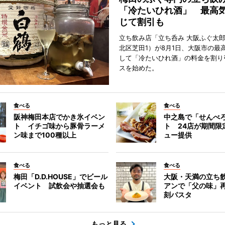
「冷たいひれ酒」 最高
じて割引も
立ち飲み店「立ち呑み 大阪ふぐ太
北区芝田1）が8月1日、大阪市の最
して「冷たいひれ酒」の料金を割り
スを始めた。
食べる
食べる
阪神梅田本店でかき氷イベン
中之島で「せんべ
ト イチゴ味から豚骨ラーメ
ト 24店が期間限
ン味まで100種以上
ュー提供
食べる
食べる
梅田「D.D.HOUSE」でビール
大阪・天満の立ち
イベント 試飲会や抽選会も
アンで「父の味」
刻パスタ
もっと見る