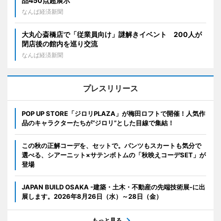
品450点超展示
なんば経済新聞
大丸心斎橋店で「従業員向け」謎解きイベント 200人が
閉店後の館内を巡り交流
なんば経済新聞
プレスリリース
POP UP STORE「ジロリPLAZA」が梅田ロフトで開催！人気作
品のキャラクターたちが“ジロリ”とした目線で集結！
この秋の正解コーデを、セットで。パンツもスカートも気分で
選べる、シアーニット×サテンボトムの「秋映えコーデSET」が
登場
JAPAN BUILD OSAKA -建築・土木・不動産の先端技術展-に出
展します。2026年8月26日（水）～28日（金）
もっと見る