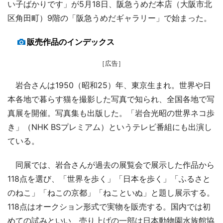
い子ばかりです」が5月18日、阪急うめだ本店（大阪市北
区角田町）9階の「阪急うめだギャラリー」で始まった。
販売作品のインデックス
［広告］
岩合さんは1950（昭和25）年、東京生まれ。世界や日
本各地で暮らす猫を撮影した写真で知られ、全国各地で写
真展を開催。写真集も出版した。「岩合光昭の世界ネコ歩
き」（NHK BSプレミアム）というテレビ番組にも出演し
ている。
同展では、岩合さんが過去の展覧会で展示した作品から
118点を選び、「世界を歩く」「日本を歩く」「ふるさと
のねこ」「ねこの京都」「ねこといぬ」と題し展示する。
118点はオークション形式で実物を販売する。国内では初
めての試みといい、売り上げの一部は日本動物園水族館協