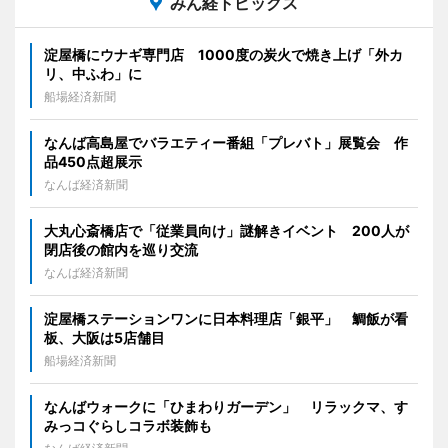
みん経トピックス
淀屋橋にウナギ専門店 1000度の炭火で焼き上げ「外カ
リ、中ふわ」に
船場経済新聞
なんば高島屋でバラエティー番組「プレバト」展覧会 作
品450点超展示
なんば経済新聞
大丸心斎橋店で「従業員向け」謎解きイベント 200人が
閉店後の館内を巡り交流
なんば経済新聞
淀屋橋ステーションワンに日本料理店「銀平」 鯛飯が看
板、大阪は5店舗目
船場経済新聞
なんばウォークに「ひまわりガーデン」 リラックマ、す
みっコぐらしコラボ装飾も