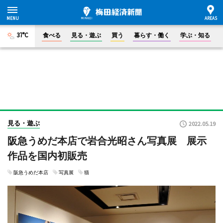
37°C
食べる
見る・遊ぶ
買う
暮らす・働く
学ぶ・知る
見る・遊ぶ
2022.05.19
阪急うめだ本店で岩合光昭さん写真展 展示
作品を国内初販売
阪急うめだ本店
写真展
猫