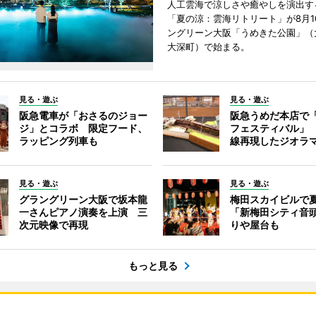
人工雲海で涼しさや癒やしを演出す
「夏の涼：雲海リトリート」が8月1
ングリーン大阪「うめきた公園」（
大深町）で始まる。
見る・遊ぶ
見る・遊ぶ
阪急電車が「おさるのジョー
阪急うめだ本店で
ジ」とコラボ 限定フード、
フェスティバル」
ラッピング列車も
線再現したジオラ
見る・遊ぶ
見る・遊ぶ
グラングリーン大阪で坂本龍
梅田スカイビル
一さんピアノ演奏を上演 三
「新梅田シティ音
次元映像で再現
りや屋台も
もっと見る