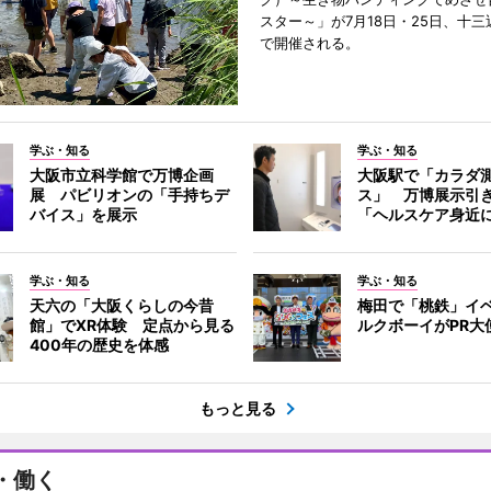
スター～」が7月18日・25日、十
で開催される。
学ぶ・知る
学ぶ・知る
大阪市立科学館で万博企画
大阪駅で「カラダ
展 パビリオンの「手持ちデ
ス」 万博展示引
バイス」を展示
「ヘルスケア身近
学ぶ・知る
学ぶ・知る
天六の「大阪くらしの今昔
梅田で「桃鉄」イ
館」でXR体験 定点から見る
ルクボーイがPR大
400年の歴史を体感
もっと見る
・働く