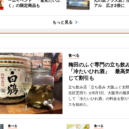
ームイベント 「雪見だいふ
んの店プラス店」
く」の限定商品も
アル 広さ2倍に
もっと見る
食べる
梅田のふぐ専門の立ち飲
「冷たいひれ酒」 最高
じて割引も
立ち飲み店「立ち呑み 大阪ふぐ太
北区芝田1）が8月1日、大阪市の最
して「冷たいひれ酒」の料金を割り
スを始めた。
食べる
食べる