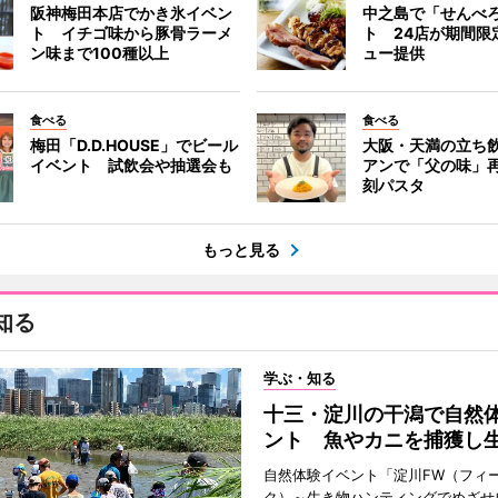
阪神梅田本店でかき氷イベン
中之島で「せんべ
ト イチゴ味から豚骨ラーメ
ト 24店が期間限
ン味まで100種以上
ュー提供
食べる
食べる
梅田「D.D.HOUSE」でビール
大阪・天満の立ち
イベント 試飲会や抽選会も
アンで「父の味」
刻パスタ
もっと見る
知る
学ぶ・知る
十三・淀川の干潟で自然
ント 魚やカニを捕獲し
自然体験イベント「淀川FW（フィ
ク）～生き物ハンティングでめざせ