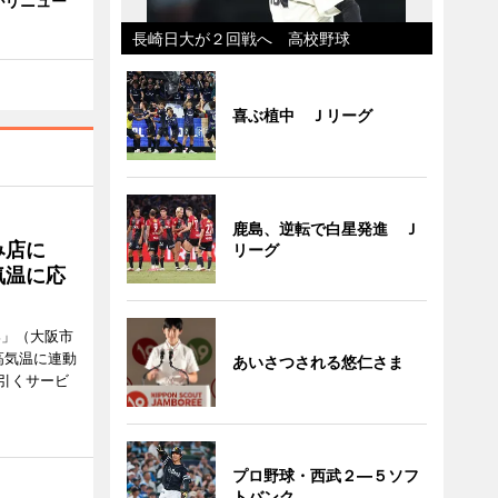
がリニュー
長崎日大が２回戦へ 高校野球
喜ぶ植中 Ｊリーグ
鹿島、逆転で白星発進 Ｊ
み店に
リーグ
気温に応
郎」（大阪市
高気温に連動
あいさつされる悠仁さま
引くサービ
プロ野球・西武２―５ソフ
トバンク