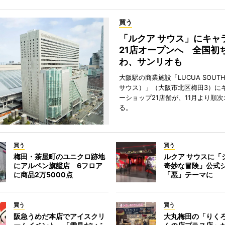
買う
「ルクア サウス」にキャ
21店オープンへ 全国初
わ、サンリオも
大阪駅の商業施設「LUCUA SOUT
サウス）」（大阪市北区梅田3）に
ーショップ21店舗が、11月より順
る。
買う
買う
梅田・茶屋町のユニクロ跡地
ルクア サウスに「
にアルペン旗艦店 6フロア
奇妙な冒険」公式
に商品2万5000点
「悪」テーマに
買う
買う
阪急うめだ本店でアイスクリ
大丸梅田の「りく