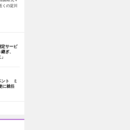
三近くの淀川
測定サービ
き継ぎ、
に」
ベント ミ
使に就任