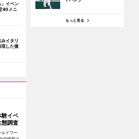
ろ」イベン
定40メニ
もっと見る
飲みイタリ
再現した復
体験イベ
生態調査
ールドワー
自由研究マ