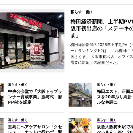
暮らす・働く
梅田経済新聞、上半期PV
阪市初出店の「ステーキ
ま」
梅田経済新聞の2026年上半期PV（
ー）ランキング1位は、「西梅田に
あさくま』 大阪市初出店、オフィ
需要に対応」の記事だった。
暮らす・働く
暮らす・働く
中央公会堂で「大阪トップラ
梅田エスト、正面
ンナー育成事業」授与式 府
スを20年ぶり刷新
内4社を認定
ルな色調に
暮らす・働く
暮らす・働く
堂島にヘアケアサロン「クセ
阪急大阪梅田駅で
レス」 カットは行わず、髪
べっさん」PR 20