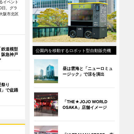
るイベント
0日、グラ
大阪市北区
「鉄道模型
公園内を移動するロボット型自動販売機
 阪急神戸
マ
昼は雲海と「ニューロミュ
ージック」で涼を演出
で夏祭り
頭」で盆踊
「THE★JOJO WORLD
OSAKA」店舗イメージ