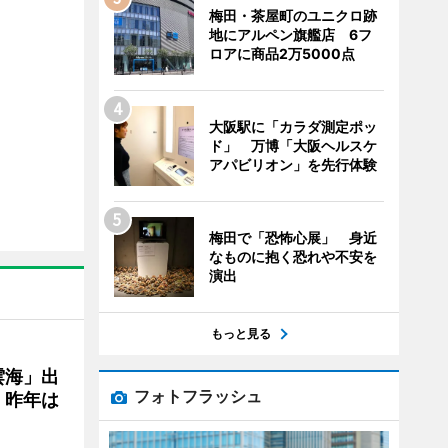
梅田・茶屋町のユニクロ跡
地にアルペン旗艦店 6フ
ロアに商品2万5000点
大阪駅に「カラダ測定ポッ
ド」 万博「大阪ヘルスケ
アパビリオン」を先行体験
梅田で「恐怖心展」 身近
なものに抱く恐れや不安を
演出
もっと見る
雲海」出
フォトフラッシュ
、昨年は