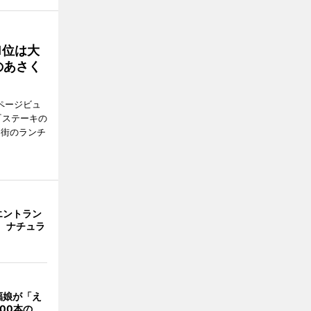
1位は大
のあさく
ページビュ
『ステーキの
ス街のランチ
エントラン
 ナチュラ
福娘が「え
00本の