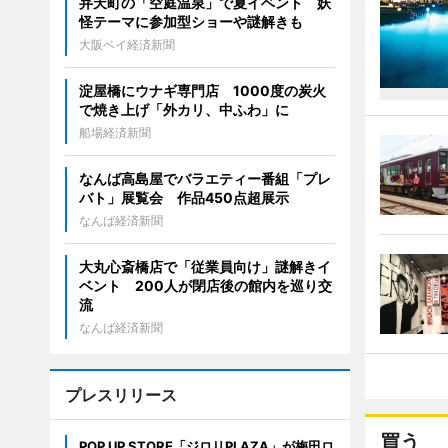
弁天町の「空庭温泉」で夏イベント 妖
怪テーマに参加型ショーや謎解きも
大阪ベイ経済新聞
淀屋橋にウナギ専門店 1000度の炭火
で焼き上げ「外カリ、中ふわ」に
船場経済新聞
なんば高島屋でバラエティー番組「プレ
バト」展覧会 作品450点超展示
なんば経済新聞
大丸心斎橋店で「従業員向け」謎解きイ
ベント 200人が閉店後の館内を巡り交
流
なんば経済新聞
プレスリリース
買う
POP UP STORE「ジロリPLAZA」が梅田ロ