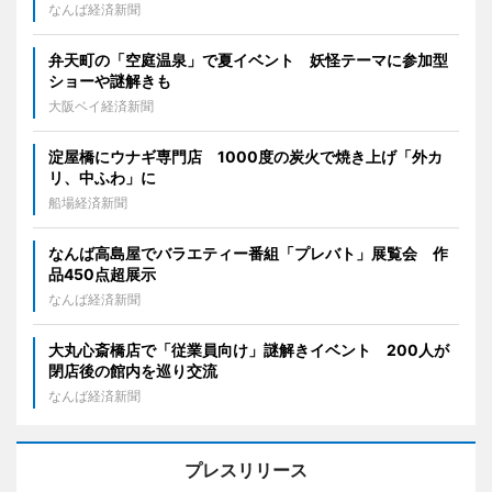
なんば経済新聞
弁天町の「空庭温泉」で夏イベント 妖怪テーマに参加型
ショーや謎解きも
大阪ベイ経済新聞
淀屋橋にウナギ専門店 1000度の炭火で焼き上げ「外カ
リ、中ふわ」に
船場経済新聞
なんば高島屋でバラエティー番組「プレバト」展覧会 作
品450点超展示
なんば経済新聞
大丸心斎橋店で「従業員向け」謎解きイベント 200人が
閉店後の館内を巡り交流
なんば経済新聞
プレスリリース