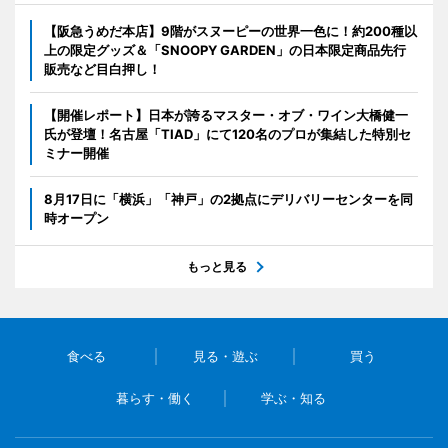
【阪急うめだ本店】9階がスヌーピーの世界一色に！約200種以
上の限定グッズ＆「SNOOPY GARDEN」の日本限定商品先行
販売など目白押し！
【開催レポート】日本が誇るマスター・オブ・ワイン大橋健一
氏が登壇！名古屋「TIAD」にて120名のプロが集結した特別セ
ミナー開催
8月17日に「横浜」「神戸」の2拠点にデリバリーセンターを同
時オープン
もっと見る
食べる
見る・遊ぶ
買う
暮らす・働く
学ぶ・知る