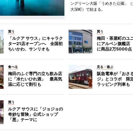
ングリーン大阪「うめきた公園」（
大深町）で始まる。
買う
買う
「ルクア サウス」にキャラク
梅田・茶屋町のユ
ター21店オープンへ 全国初
にアルペン旗艦店
ちいかわ、サンリオも
に商品2万5000点
食べる
見る・遊ぶ
梅田のふぐ専門の立ち飲み店
阪急電車が「おさ
に「冷たいひれ酒」 最高気
ジ」とコラボ 限
温に応じて割引も
ラッピング列車も
買う
ルクア サウスに「ジョジョの
奇妙な冒険」公式ショップ
「悪」テーマに