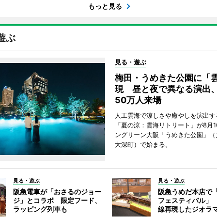
もっと見る
遊ぶ
見る・遊ぶ
梅田・うめきた公園に「
現 昼と夜で異なる演出
50万人来場
人工雲海で涼しさや癒やしを演出す
「夏の涼：雲海リトリート」が8月1
ングリーン大阪「うめきた公園」（
大深町）で始まる。
見る・遊ぶ
見る・遊ぶ
阪急電車が「おさるのジョー
阪急うめだ本店で
ジ」とコラボ 限定フード、
フェスティバル」
ラッピング列車も
線再現したジオラ