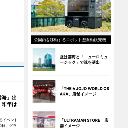
公園内を移動するロボット型自動販売機
昼は雲海と「ニューロミュ
ージック」で涼を演出
「THE★JOJO WORLD OS
AKA」店舗イメージ
雲海」出
、昨年は
るイベント
「ULTRAMAN STORE」店
0日、グラ
舗イメージ