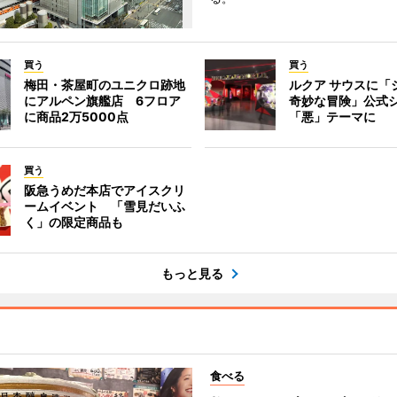
買う
買う
梅田・茶屋町のユニクロ跡地
ルクア サウスに「
にアルペン旗艦店 6フロア
奇妙な冒険」公式
に商品2万5000点
「悪」テーマに
買う
阪急うめだ本店でアイスクリ
ームイベント 「雪見だいふ
く」の限定商品も
もっと見る
食べる