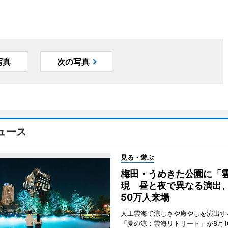
写真
次の写真
ュース
見る・遊ぶ
梅田・うめきた公園に「
現 昼と夜で異なる演出
50万人来場
人工雲海で涼しさや癒やしを演出す
「夏の涼：雲海リトリート」が8月1