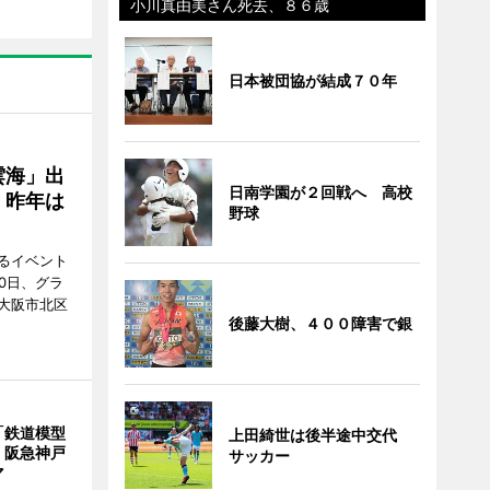
小川真由美さん死去、８６歳
日本被団協が結成７０年
雲海」出
日南学園が２回戦へ 高校
、昨年は
野球
るイベント
0日、グラ
大阪市北区
後藤大樹、４００障害で銀
「鉄道模型
上田綺世は後半途中交代
 阪急神戸
サッカー
マ