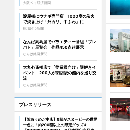
大阪ベイ経済新聞
淀屋橋にウナギ専門店 1000度の炭火
で焼き上げ「外カリ、中ふわ」に
船場経済新聞
なんば高島屋でバラエティー番組「プレ
バト」展覧会 作品450点超展示
なんば経済新聞
大丸心斎橋店で「従業員向け」謎解きイ
ベント 200人が閉店後の館内を巡り交
流
なんば経済新聞
プレスリリース
【阪急うめだ本店】9階がスヌーピーの世界
一色に！約200種以上の限定グッズ＆