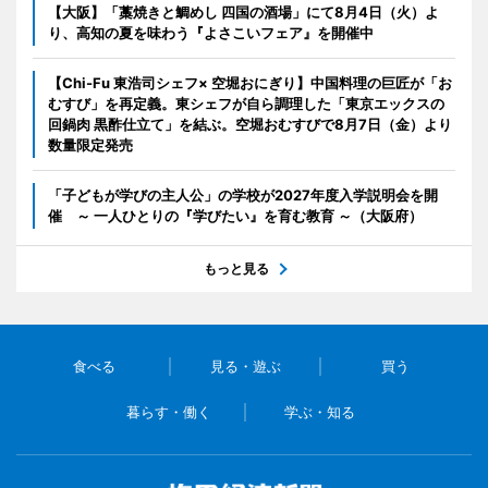
【大阪】「藁焼きと鯛めし 四国の酒場」にて8月4日（火）よ
り、高知の夏を味わう『よさこいフェア』を開催中
【Chi-Fu 東浩司シェフ× 空堀おにぎり】中国料理の巨匠が「お
むすび」を再定義。東シェフが自ら調理した「東京エックスの
回鍋肉 黒酢仕立て」を結ぶ。空堀おむすびで8月7日（金）より
数量限定発売
「子どもが学びの主人公」の学校が2027年度入学説明会を開
催 ～ 一人ひとりの『学びたい』を育む教育 ～（大阪府）
もっと見る
食べる
見る・遊ぶ
買う
暮らす・働く
学ぶ・知る