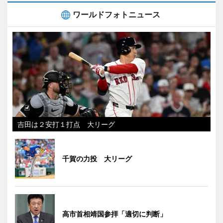
ワールドフォトニュース
吉田は２安打１打点 大リーグ
千賀の力投 大リーグ
高市首相靖国参拝「適切に判断」