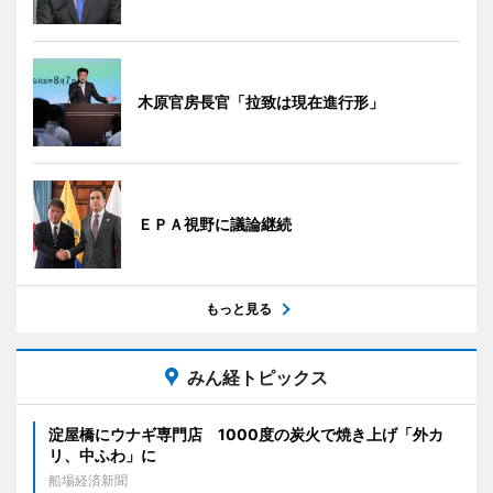
木原官房長官「拉致は現在進行形」
ＥＰＡ視野に議論継続
もっと見る
みん経トピックス
淀屋橋にウナギ専門店 1000度の炭火で焼き上げ「外カ
リ、中ふわ」に
船場経済新聞