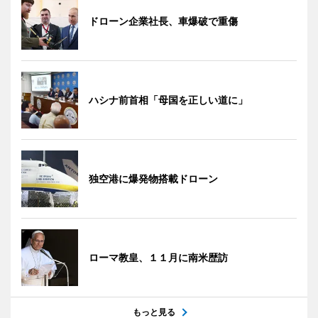
ドローン企業社長、車爆破で重傷
ハシナ前首相「母国を正しい道に」
独空港に爆発物搭載ドローン
ローマ教皇、１１月に南米歴訪
もっと見る