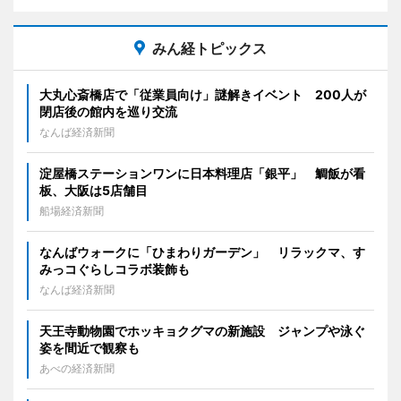
みん経トピックス
大丸心斎橋店で「従業員向け」謎解きイベント 200人が
閉店後の館内を巡り交流
なんば経済新聞
淀屋橋ステーションワンに日本料理店「銀平」 鯛飯が看
板、大阪は5店舗目
船場経済新聞
なんばウォークに「ひまわりガーデン」 リラックマ、す
みっコぐらしコラボ装飾も
なんば経済新聞
天王寺動物園でホッキョクグマの新施設 ジャンプや泳ぐ
姿を間近で観察も
あべの経済新聞