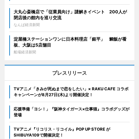
大丸心斎橋店で「従業員向け」謎解きイベント 200人が
閉店後の館内を巡り交流
なんば経済新聞
淀屋橋ステーションワンに日本料理店「銀平」 鯛飯が看
板、大阪は5店舗目
船場経済新聞
プレスリリース
TVアニメ「きみが死ぬまで恋をしたい」× RAKU CAFE コラボ
キャンペーンが8月27日(木)より開催決定！
応援準備「ヨシ！」『阪神タイガース×仕事猫』コラボグッズが
登場
TVアニメ『リコリス・リコイル』POP UP STORE が
SHIBUYA109で開催決定！