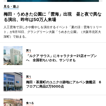
見る・遊ぶ
梅田・うめきた公園に「雲海」出現 昼と夜で異な
る演出、昨年は50万人来場
人工雲海で涼しさや癒やしを演出するイベント「夏の涼：雲海リトリー
ト」が8月10日、グラングリーン大阪「うめきた公園」（大阪市北区大
深町）で始まる。
買う
「ルクア サウス」にキャラクター21店オープン
へ 全国初ちいかわ、サンリオも
買う
梅田・茶屋町のユニクロ跡地にアルペン旗艦店 6
フロアに商品2万5000点
食べる