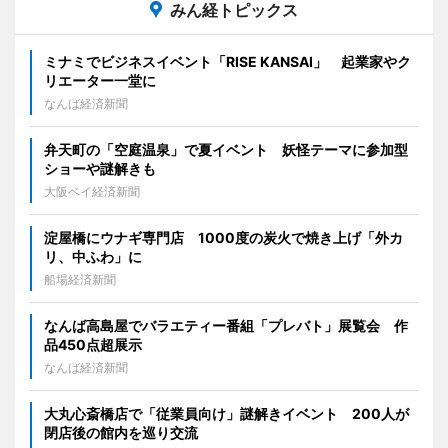
みん経トピックス
ミナミでビジネスイベント「RISE KANSAI」 起業家やク
リエーター一堂に
なんば経済新聞
弁天町の「空庭温泉」で夏イベント 妖怪テーマに参加型
ショーや謎解きも
大阪ベイ経済新聞
淀屋橋にウナギ専門店 1000度の炭火で焼き上げ「外カ
リ、中ふわ」に
船場経済新聞
なんば高島屋でバラエティー番組「プレバト」展覧会 作
品450点超展示
なんば経済新聞
大丸心斎橋店で「従業員向け」謎解きイベント 200人が
閉店後の館内を巡り交流