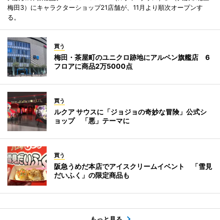
梅田3）にキャラクターショップ21店舗が、11月より順次オープンす
る。
買う
梅田・茶屋町のユニクロ跡地にアルペン旗艦店 6
フロアに商品2万5000点
買う
ルクア サウスに「ジョジョの奇妙な冒険」公式シ
ョップ 「悪」テーマに
買う
阪急うめだ本店でアイスクリームイベント 「雪見
だいふく」の限定商品も
もっと見る