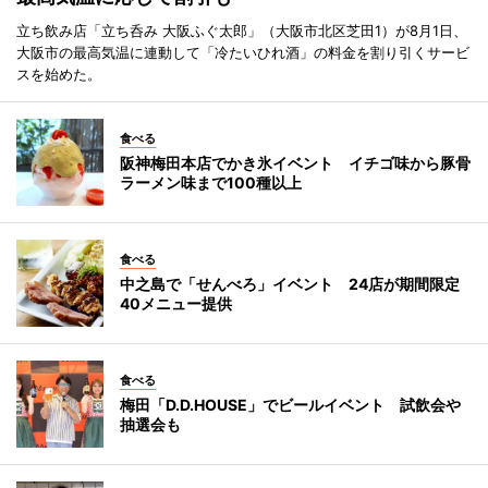
立ち飲み店「立ち呑み 大阪ふぐ太郎」（大阪市北区芝田1）が8月1日、
大阪市の最高気温に連動して「冷たいひれ酒」の料金を割り引くサービ
スを始めた。
食べる
阪神梅田本店でかき氷イベント イチゴ味から豚骨
ラーメン味まで100種以上
食べる
中之島で「せんべろ」イベント 24店が期間限定
40メニュー提供
食べる
梅田「D.D.HOUSE」でビールイベント 試飲会や
抽選会も