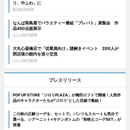
リ、中ふわ」に
船場経済新聞
なんば高島屋でバラエティー番組「プレバト」展覧会 作
品450点超展示
なんば経済新聞
大丸心斎橋店で「従業員向け」謎解きイベント 200人が
閉店後の館内を巡り交流
なんば経済新聞
プレスリリース
POP UP STORE「ジロリPLAZA」が梅田ロフトで開催！人気作
品のキャラクターたちが“ジロリ”とした目線で集結！
この秋の正解コーデを、セットで。パンツもスカートも気分で
選べる、シアーニット×サテンボトムの「秋映えコーデSET」が
登場