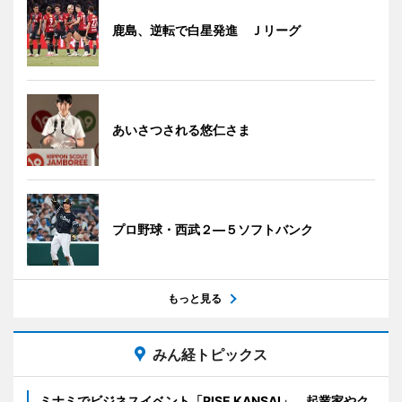
鹿島、逆転で白星発進 Ｊリーグ
あいさつされる悠仁さま
プロ野球・西武２―５ソフトバンク
もっと見る
みん経トピックス
ミナミでビジネスイベント「RISE KANSAI」 起業家やク