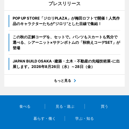
プレスリリース
POP UP STORE「ジロリPLAZA」が梅田ロフトで開催！人気作
品のキャラクターたちが“ジロリ”とした目線で集結！
この秋の正解コーデを、セットで。パンツもスカートも気分で
選べる、シアーニット×サテンボトムの「秋映えコーデSET」が
登場
JAPAN BUILD OSAKA -建築・土木・不動産の先端技術展-に出
展します。2026年8月26日（水）～28日（金）
もっと見る
食べる
見る・遊ぶ
買う
暮らす・働く
学ぶ・知る