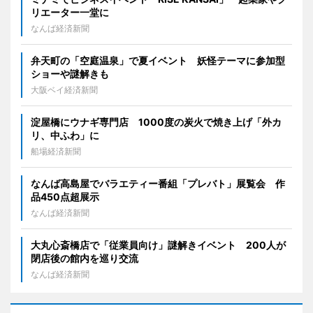
リエーター一堂に
なんば経済新聞
弁天町の「空庭温泉」で夏イベント 妖怪テーマに参加型
ショーや謎解きも
大阪ベイ経済新聞
淀屋橋にウナギ専門店 1000度の炭火で焼き上げ「外カ
リ、中ふわ」に
船場経済新聞
なんば高島屋でバラエティー番組「プレバト」展覧会 作
品450点超展示
なんば経済新聞
大丸心斎橋店で「従業員向け」謎解きイベント 200人が
閉店後の館内を巡り交流
なんば経済新聞