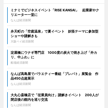
ミナミでビジネスイベント「RISE KANSAI」 起業家やク
リエーター一堂に
なんば経済新聞
弁天町の「空庭温泉」で夏イベント 妖怪テーマに参加型
ショーや謎解きも
大阪ベイ経済新聞
淀屋橋にウナギ専門店 1000度の炭火で焼き上げ「外カ
リ、中ふわ」に
船場経済新聞
なんば高島屋でバラエティー番組「プレバト」展覧会 作
品450点超展示
なんば経済新聞
大丸心斎橋店で「従業員向け」謎解きイベント 200人が
閉店後の館内を巡り交流
なんば経済新聞