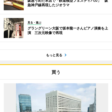
阪急うめだ本店で「鉄道模型フェスティバル」 阪
急神戸線再現したジオラマ
見る・遊ぶ
グラングリーン大阪で坂本龍一さんピアノ演奏を上
演 三次元映像で再現
もっと見る
買う