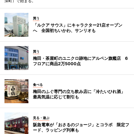
深町）で始まる。
買う
「ルクア サウス」にキャラクター21店オープン
へ 全国初ちいかわ、サンリオも
買う
梅田・茶屋町のユニクロ跡地にアルペン旗艦店 6
フロアに商品2万5000点
食べる
梅田のふぐ専門の立ち飲み店に「冷たいひれ酒」
最高気温に応じて割引も
見る・遊ぶ
阪急電車が「おさるのジョージ」とコラボ 限定フ
ード、ラッピング列車も