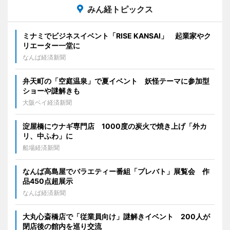
みん経トピックス
ミナミでビジネスイベント「RISE KANSAI」 起業家やク
リエーター一堂に
なんば経済新聞
弁天町の「空庭温泉」で夏イベント 妖怪テーマに参加型
ショーや謎解きも
大阪ベイ経済新聞
淀屋橋にウナギ専門店 1000度の炭火で焼き上げ「外カ
リ、中ふわ」に
船場経済新聞
なんば高島屋でバラエティー番組「プレバト」展覧会 作
品450点超展示
なんば経済新聞
大丸心斎橋店で「従業員向け」謎解きイベント 200人が
閉店後の館内を巡り交流