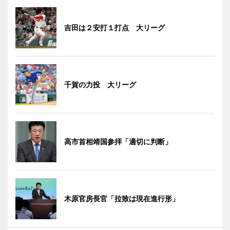
吉田は２安打１打点 大リーグ
千賀の力投 大リーグ
高市首相靖国参拝「適切に判断」
木原官房長官「拉致は現在進行形」