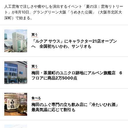
人工雲海で涼しさや癒やしを演出するイベント「夏の涼：雲海リトリー
ト」が8月10日、グラングリーン大阪「うめきた公園」（大阪市北区大
深町）で始まる。
買う
「ルクア サウス」にキャラクター21店オープン
へ 全国初ちいかわ、サンリオも
買う
梅田・茶屋町のユニクロ跡地にアルペン旗艦店 6
フロアに商品2万5000点
食べる
梅田のふぐ専門の立ち飲み店に「冷たいひれ酒」
最高気温に応じて割引も