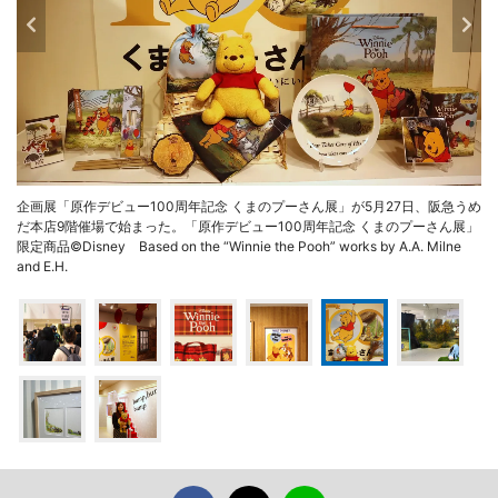
企画展「原作デビュー100周年記念 くまのプーさん展」が5月27日、阪急うめ
だ本店9階催場で始まった。「原作デビュー100周年記念 くまのプーさん展」
限定商品©Disney Based on the “Winnie the Pooh” works by A.A. Milne
and E.H.