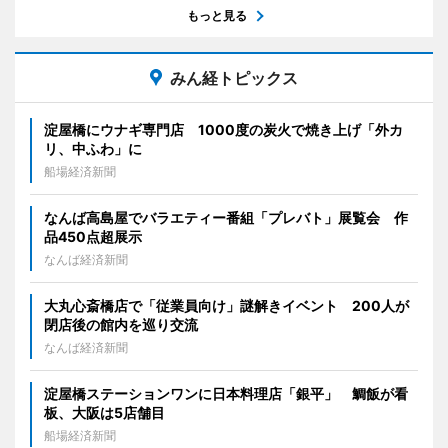
もっと見る
みん経トピックス
淀屋橋にウナギ専門店 1000度の炭火で焼き上げ「外カ
リ、中ふわ」に
船場経済新聞
なんば高島屋でバラエティー番組「プレバト」展覧会 作
品450点超展示
なんば経済新聞
大丸心斎橋店で「従業員向け」謎解きイベント 200人が
閉店後の館内を巡り交流
なんば経済新聞
淀屋橋ステーションワンに日本料理店「銀平」 鯛飯が看
板、大阪は5店舗目
船場経済新聞