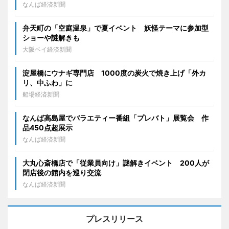
なんば経済新聞
弁天町の「空庭温泉」で夏イベント 妖怪テーマに参加型
ショーや謎解きも
大阪ベイ経済新聞
淀屋橋にウナギ専門店 1000度の炭火で焼き上げ「外カ
リ、中ふわ」に
船場経済新聞
なんば高島屋でバラエティー番組「プレバト」展覧会 作
品450点超展示
なんば経済新聞
大丸心斎橋店で「従業員向け」謎解きイベント 200人が
閉店後の館内を巡り交流
なんば経済新聞
プレスリリース