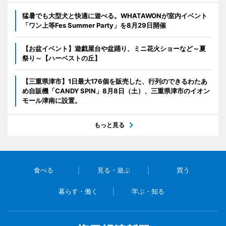
猛暑でも大型犬と快適に遊べる。WHATAWONが室内イベント
「ワン上等Fes Summer Party」を8月29日開催
【お盆イベント】遊戯屋台や盆踊り、ミニ花火ショーなど～夏
祭り～【ハーベストの丘】
【三重県津市】1日最大176個を販売した、行列のできるわたあ
め自販機「CANDY SPIN」8月8日（土）、三重県津市のイオン
モール津南に設置。
もっと見る
食べる
見る・遊ぶ
買う
暮らす・働く
学ぶ・知る