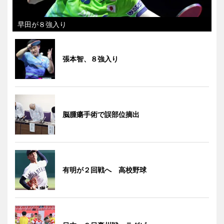
早田が８強入り
張本智、８強入り
脳腫瘍手術で誤部位摘出
有明が２回戦へ 高校野球