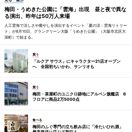
梅田・うめきた公園に「雲海」出現 昼と夜で異な
る演出、昨年は50万人来場
人工雲海で涼しさや癒やしを演出するイベント「夏の涼：雲海リトリー
ト」が8月10日、グラングリーン大阪「うめきた公園」（大阪市北区大
深町）で始まる。
買う
「ルクア サウス」にキャラクター21店オープン
へ 全国初ちいかわ、サンリオも
買う
梅田・茶屋町のユニクロ跡地にアルペン旗艦店 6
フロアに商品2万5000点
食べる
梅田のふぐ専門の立ち飲み店に「冷たいひれ酒」
最高気温に応じて割引も