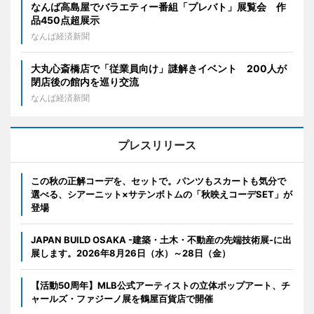
なんば高島屋でバラエティー番組「プレバト」展覧会 作
品450点超展示
なんば経済新聞
大丸心斎橋店で「従業員向け」謎解きイベント 200人が
閉店後の館内を巡り交流
なんば経済新聞
プレスリリース
この秋の正解コーデを、セットで。パンツもスカートも気分で
選べる、シアーニット×サテンボトムの「秋映えコーデSET」が
登場
JAPAN BUILD OSAKA -建築・土木・不動産の先端技術展-に出
展します。2026年8月26日（水）～28日（金）
【活動50周年】MLB公式アーティストの立体ポップアート、チ
ャールズ・ファジーノ展を鶴屋百貨店で開催