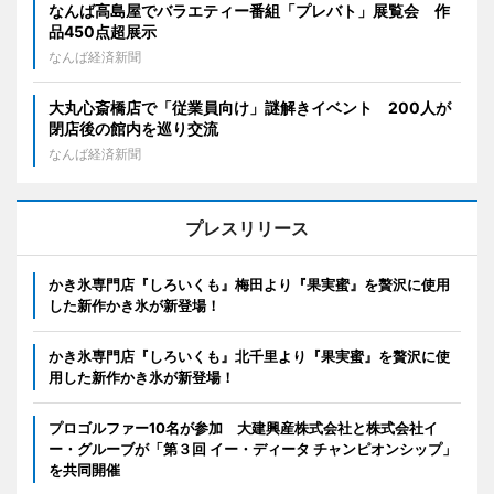
なんば高島屋でバラエティー番組「プレバト」展覧会 作
品450点超展示
なんば経済新聞
大丸心斎橋店で「従業員向け」謎解きイベント 200人が
閉店後の館内を巡り交流
なんば経済新聞
プレスリリース
かき氷専門店『しろいくも』梅田より『果実蜜』を贅沢に使用
した新作かき氷が新登場！
かき氷専門店『しろいくも』北千里より『果実蜜』を贅沢に使
用した新作かき氷が新登場！
プロゴルファー10名が参加 大建興産株式会社と株式会社イ
ー・グルーブが「第３回 イー・ディータ チャンピオンシップ」
を共同開催