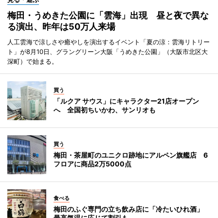
梅田・うめきた公園に「雲海」出現 昼と夜で異な
る演出、昨年は50万人来場
人工雲海で涼しさや癒やしを演出するイベント「夏の涼：雲海リトリー
ト」が8月10日、グラングリーン大阪「うめきた公園」（大阪市北区大
深町）で始まる。
買う
「ルクア サウス」にキャラクター21店オープン
へ 全国初ちいかわ、サンリオも
買う
梅田・茶屋町のユニクロ跡地にアルペン旗艦店 6
フロアに商品2万5000点
食べる
梅田のふぐ専門の立ち飲み店に「冷たいひれ酒」
最高気温に応じて割引も