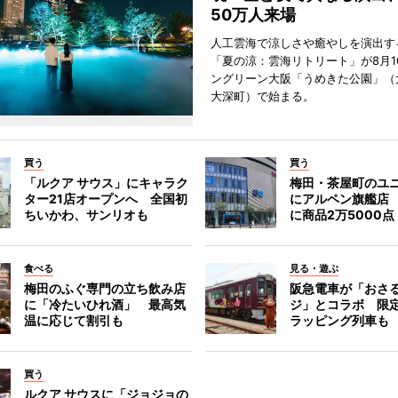
50万人来場
人工雲海で涼しさや癒やしを演出す
「夏の涼：雲海リトリート」が8月1
ングリーン大阪「うめきた公園」（
大深町）で始まる。
買う
買う
「ルクア サウス」にキャラク
梅田・茶屋町のユ
ター21店オープンへ 全国初
にアルペン旗艦店
ちいかわ、サンリオも
に商品2万5000点
食べる
見る・遊ぶ
梅田のふぐ専門の立ち飲み店
阪急電車が「おさ
に「冷たいひれ酒」 最高気
ジ」とコラボ 限
温に応じて割引も
ラッピング列車も
買う
ルクア サウスに「ジョジョの