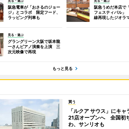
見る・遊ぶ
見る・遊ぶ
阪急電車が「おさるのジョー
阪急うめだ本店で
ジ」とコラボ 限定フード、
フェスティバル」
ラッピング列車も
線再現したジオラ
見る・遊ぶ
グラングリーン大阪で坂本龍
一さんピアノ演奏を上演 三
次元映像で再現
もっと見る
買う
「ルクア サウス」にキャ
21店オープンへ 全国初
わ、サンリオも