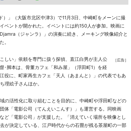
ード）」（大阪市北区中津3）で11月3日、中崎町をメーンに撮
イベントが開かれた。イベントには約150人が参加。映画に
jamra（ジャンラ）」の演奏に続き、メーキング映像紹介と
た。
こしい」依頼を専門に扱う探偵、直江白男が主人公
［広告］
督･脚本は、骨董カフェ「和み屋」（浮田町1）を経
江役に、町家再生カフェ「天人（あまんと）」の代表でもあ
だち理絵子さんほか。
域の活性化に取り組むことを目的に、中崎町や浮田町などの
団体「電影公司（てんえいこんす）」も運営する。同映画
など「電影公司」が支援した。「消えていく場所を映像とし
撤去が決定している、江戸時代からの石畳が残る茶屋町の一部