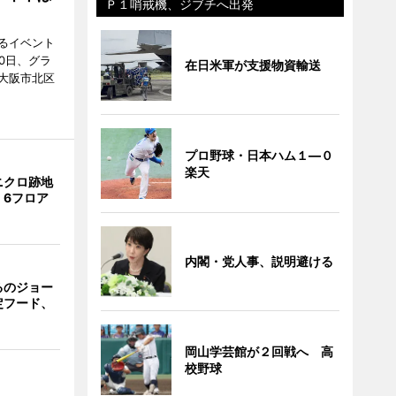
Ｐ１哨戒機、ジブチへ出発
るイベント
0日、グラ
在日米軍が支援物資輸送
大阪市北区
プロ野球・日本ハム１―０
楽天
ニクロ跡地
 6フロア
内閣・党人事、説明避ける
るのジョー
定フード、
岡山学芸館が２回戦へ 高
校野球