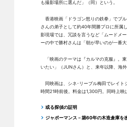
も撮影場所に選んだ」（同）という。
香港映画「ドラゴン怒りの鉄拳」でブル
さんの弟子として約40年間勝プロに所属
影現場では、冗談を言うなど「ムードメー
ーの中で勝村さんは「朝が早いのが一番大
「映画のテーマは『カルマの克服』。東
いたい」（JUNさん）と、来年以降、海
同映画は、シネ･リーブル梅田でレイトシ
時間21時前後。料金は1,300円。同時
或る探偵の証明
ジャポーマンス－築60年の木造倉庫を