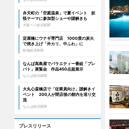
弁天町の「空庭温泉」で夏イベント 妖
怪テーマに参加型ショーや謎解きも
大阪ベイ経済新聞
淀屋橋にウナギ専門店 1000度の炭火
で焼き上げ「外カリ、中ふわ」に
船場経済新聞
なんば高島屋でバラエティー番組「プレ
バト」展覧会 作品450点超展示
なんば経済新聞
大丸心斎橋店で「従業員向け」謎解きイ
ベント 200人が閉店後の館内を巡り交
流
なんば経済新聞
プレスリリース