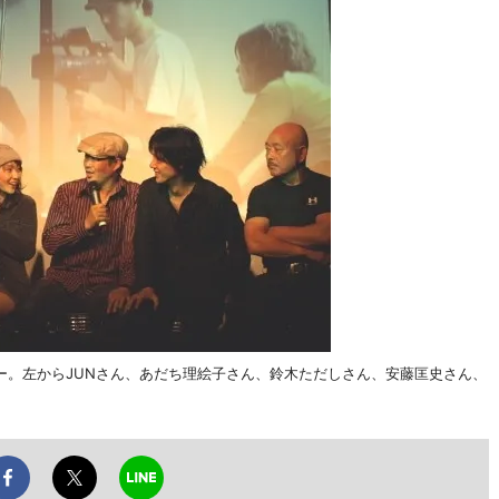
ー。左からJUNさん、あだち理絵子さん、鈴木ただしさん、安藤匡史さん、