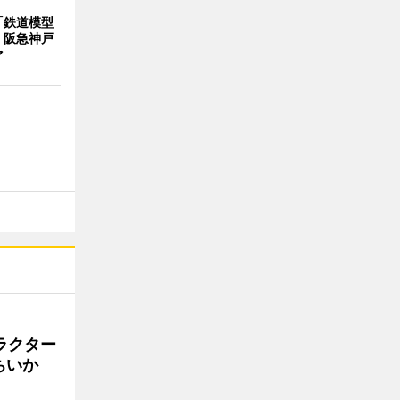
「鉄道模型
 阪急神戸
マ
ラクター
ちいか