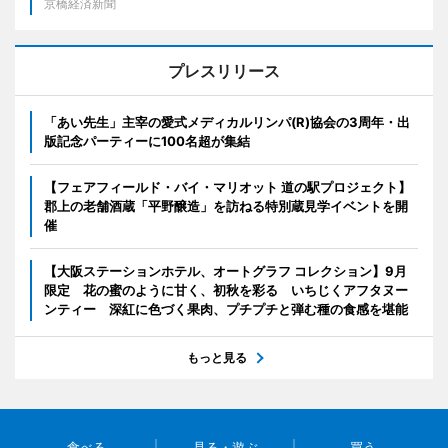
京橋経済新聞
プレスリリース
「あい先生」主宰の愛式メディカルリンパ(R)協会の3周年・出
版記念パーティーに100名超が集結
【フェアフィールド・バイ・マリオット 道の駅プロジェクト】
郡上の老舗酒蔵「平野醸造」を訪ねる特別蔵見学イベントを開
催
【大阪ステーションホテル、オートグラフ コレクション】9月
限定 花の蜜のように甘く、初秋を彩る いちじくアフタヌー
ンティー 深紅に色づく果肉、プチプチと弾む種の食感を堪能
もっと見る
食べる
見る・遊ぶ
買う