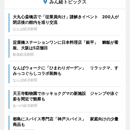
みん経トピックス
大丸心斎橋店で「従業員向け」謎解きイベント 200人が
閉店後の館内を巡り交流
なんば経済新聞
淀屋橋ステーションワンに日本料理店「銀平」 鯛飯が看
板、大阪は5店舗目
船場経済新聞
なんばウォークに「ひまわりガーデン」 リラックマ、す
みっコぐらしコラボ装飾も
なんば経済新聞
天王寺動物園でホッキョクグマの新施設 ジャンプや泳ぐ
姿を間近で観察も
あべの経済新聞
都島にスパイス専門店「神戸スパイス」 家庭向けの少量
商品も