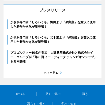
プレスリリース
かき氷専門店『しろいくも』梅田より『果実蜜』を贅沢に使用
した新作かき氷が新登場！
かき氷専門店『しろいくも』北千里より『果実蜜』を贅沢に使
用した新作かき氷が新登場！
プロゴルファー10名が参加 大建興産株式会社と株式会社イ
ー・グルーブが「第３回 イー・ディータ チャンピオンシップ」
を共同開催
もっと見る
食べる
見る・遊ぶ
買う
暮らす・働く
学ぶ・知る