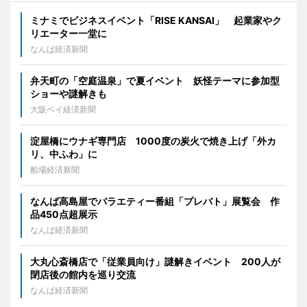
ミナミでビジネスイベント「RISE KANSAI」 起業家やク
リエーター一堂に
なんば経済新聞
弁天町の「空庭温泉」で夏イベント 妖怪テーマに参加型
ショーや謎解きも
大阪ベイ経済新聞
淀屋橋にウナギ専門店 1000度の炭火で焼き上げ「外カ
リ、中ふわ」に
船場経済新聞
なんば高島屋でバラエティー番組「プレバト」展覧会 作
品450点超展示
なんば経済新聞
大丸心斎橋店で「従業員向け」謎解きイベント 200人が
閉店後の館内を巡り交流
なんば経済新聞