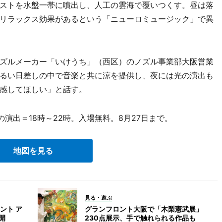
ストを水盤一帯に噴出し、人工の雲海で覆いつくす。昼は落
リラックス効果があるという「ニューロミュージック」で異
ズルメーカー「いけうち」（西区）のノズル事業部大阪営業
るい日差しの中で音楽と共に涼を提供し、夜には光の演出も
感してほしい」と話す。
演出＝18時～22時。入場無料。8月27日まで。
地図を見る
見る・遊ぶ
ント ア
グランフロント大阪で「木梨憲武展」
開
230点展示、手で触れられる作品も