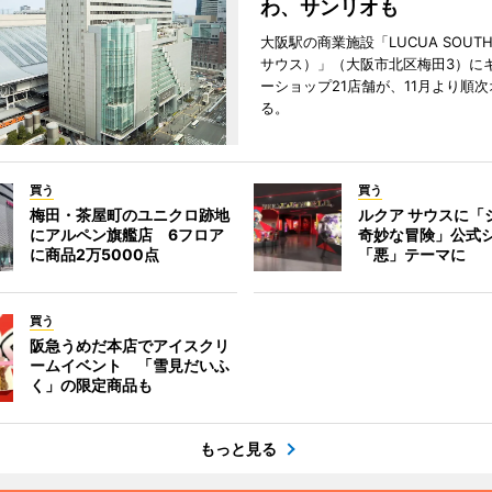
わ、サンリオも
大阪駅の商業施設「LUCUA SOUT
サウス）」（大阪市北区梅田3）に
ーショップ21店舗が、11月より順
る。
買う
買う
梅田・茶屋町のユニクロ跡地
ルクア サウスに「
にアルペン旗艦店 6フロア
奇妙な冒険」公式
に商品2万5000点
「悪」テーマに
買う
阪急うめだ本店でアイスクリ
ームイベント 「雪見だいふ
く」の限定商品も
もっと見る