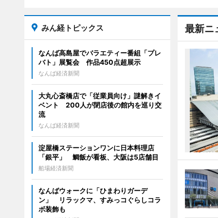
みん経トピックス
最新ニ
なんば高島屋でバラエティー番組「プレ
バト」展覧会 作品450点超展示
なんば経済新聞
大丸心斎橋店で「従業員向け」謎解きイ
ベント 200人が閉店後の館内を巡り交
流
なんば経済新聞
淀屋橋ステーションワンに日本料理店
「銀平」 鯛飯が看板、大阪は5店舗目
船場経済新聞
なんばウォークに「ひまわりガーデ
ン」 リラックマ、すみっコぐらしコラ
ボ装飾も