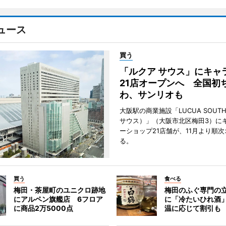
ュース
買う
「ルクア サウス」にキャ
21店オープンへ 全国初
わ、サンリオも
大阪駅の商業施設「LUCUA SOUT
サウス）」（大阪市北区梅田3）に
ーショップ21店舗が、11月より順
る。
買う
食べる
梅田・茶屋町のユニクロ跡地
梅田のふぐ専門の
にアルペン旗艦店 6フロア
に「冷たいひれ酒
に商品2万5000点
温に応じて割引も