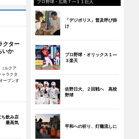
プロ野球・広島７―１１巨人
「デジポリス」普及呼び掛
け
ラクター
ちいか
プロ野球・オリックス１―
３楽天
H（ルクア
キャラクタ
次オープンす
佐野日大、２回戦へ 高校
野球
立ち飲み店
」 最高気
平和への祈り、灯籠流しに