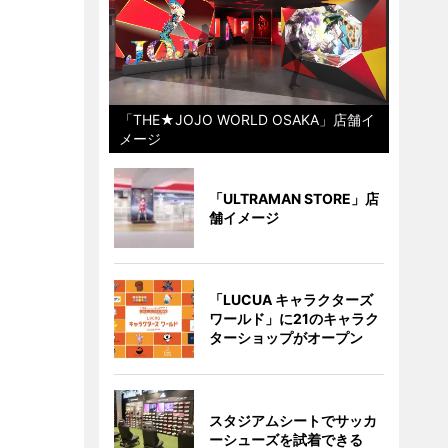
「THE★JOJO WORLD OSAKA」店舗イ
メージ
「ULTRAMAN STORE」店
舗イメージ
「LUCUA キャラクターズ
ワールド」に21のキャラク
ターショップがオープン
スタジアムシートでサッカ
ーシューズを試着できる