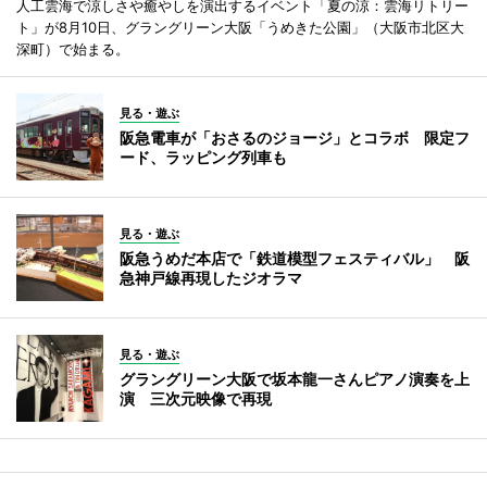
人工雲海で涼しさや癒やしを演出するイベント「夏の涼：雲海リトリー
ト」が8月10日、グラングリーン大阪「うめきた公園」（大阪市北区大
深町）で始まる。
見る・遊ぶ
阪急電車が「おさるのジョージ」とコラボ 限定フ
ード、ラッピング列車も
見る・遊ぶ
阪急うめだ本店で「鉄道模型フェスティバル」 阪
急神戸線再現したジオラマ
見る・遊ぶ
グラングリーン大阪で坂本龍一さんピアノ演奏を上
演 三次元映像で再現