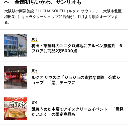
へ 全国初ちいかわ、サンリオも
大阪駅の商業施設「LUCUA SOUTH（ルクア サウス）」（大阪市北区
梅田3）にキャラクターショップ21店舗が、11月より順次オープンす
る。
買う
梅田・茶屋町のユニクロ跡地にアルペン旗艦店 6
フロアに商品2万5000点
買う
ルクア サウスに「ジョジョの奇妙な冒険」公式シ
ョップ 「悪」テーマに
買う
阪急うめだ本店でアイスクリームイベント 「雪見
だいふく」の限定商品も