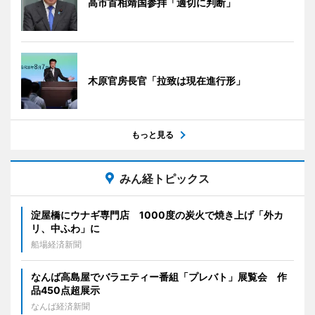
高市首相靖国参拝「適切に判断」
木原官房長官「拉致は現在進行形」
もっと見る
みん経トピックス
淀屋橋にウナギ専門店 1000度の炭火で焼き上げ「外カ
リ、中ふわ」に
船場経済新聞
なんば高島屋でバラエティー番組「プレバト」展覧会 作
品450点超展示
なんば経済新聞