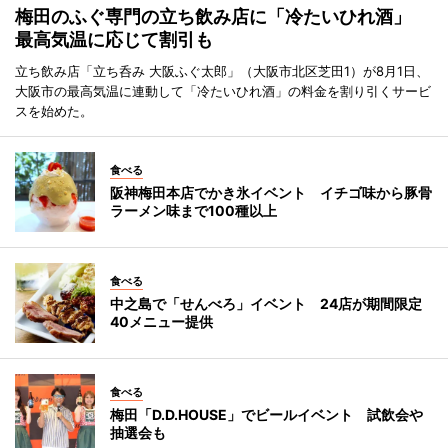
梅田のふぐ専門の立ち飲み店に「冷たいひれ酒」
最高気温に応じて割引も
立ち飲み店「立ち呑み 大阪ふぐ太郎」（大阪市北区芝田1）が8月1日、
大阪市の最高気温に連動して「冷たいひれ酒」の料金を割り引くサービ
スを始めた。
食べる
阪神梅田本店でかき氷イベント イチゴ味から豚骨
ラーメン味まで100種以上
食べる
中之島で「せんべろ」イベント 24店が期間限定
40メニュー提供
食べる
梅田「D.D.HOUSE」でビールイベント 試飲会や
抽選会も