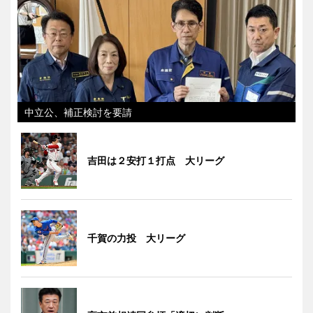
中立公、補正検討を要請
吉田は２安打１打点 大リーグ
千賀の力投 大リーグ