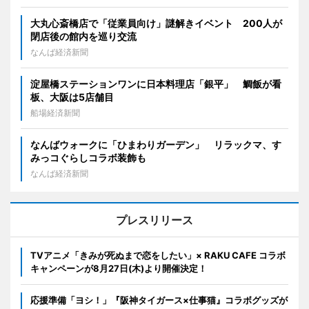
大丸心斎橋店で「従業員向け」謎解きイベント 200人が
閉店後の館内を巡り交流
なんば経済新聞
淀屋橋ステーションワンに日本料理店「銀平」 鯛飯が看
板、大阪は5店舗目
船場経済新聞
なんばウォークに「ひまわりガーデン」 リラックマ、す
みっコぐらしコラボ装飾も
なんば経済新聞
プレスリリース
TVアニメ「きみが死ぬまで恋をしたい」× RAKU CAFE コラボ
キャンペーンが8月27日(木)より開催決定！
応援準備「ヨシ！」『阪神タイガース×仕事猫』コラボグッズが