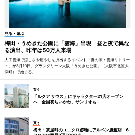
見る・遊ぶ
梅田・うめきた公園に「雲海」出現 昼と夜で異な
る演出、昨年は50万人来場
人工雲海で涼しさや癒やしを演出するイベント「夏の涼：雲海リトリー
ト」が8月10日、グラングリーン大阪「うめきた公園」（大阪市北区大
深町）で始まる。
買う
「ルクア サウス」にキャラクター21店オープン
へ 全国初ちいかわ、サンリオも
買う
梅田・茶屋町のユニクロ跡地にアルペン旗艦店 6