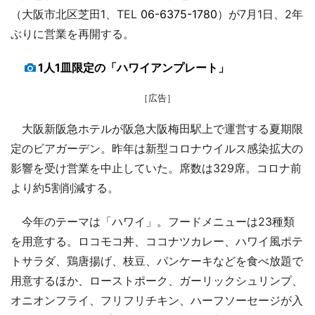
（大阪市北区芝田1、TEL
06-6375-1780
）が7月1日、2年
ぶりに営業を再開する。
1人1皿限定の「ハワイアンプレート」
［広告］
大阪新阪急ホテルが阪急大阪梅田駅上で運営する夏期限
定のビアガーデン。昨年は新型コロナウイルス感染拡大の
影響を受け営業を中止していた。席数は329席。コロナ前
より約5割削減する。
今年のテーマは「ハワイ」。フードメニューは23種類
を用意する。ロコモコ丼、ココナツカレー、ハワイ風ポテ
トサラダ、鶏唐揚げ、枝豆、パンケーキなどを食べ放題で
用意するほか、ローストポーク、ガーリックシュリンプ、
オニオンフライ、フリフリチキン、ハーフソーセージが入