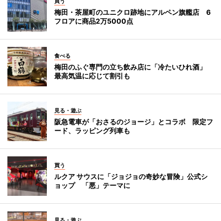
買う
梅田・茶屋町のユニクロ跡地にアルペン旗艦店 6
フロアに商品2万5000点
食べる
梅田のふぐ専門の立ち飲み店に「冷たいひれ酒」
最高気温に応じて割引も
見る・遊ぶ
阪急電車が「おさるのジョージ」とコラボ 限定フ
ード、ラッピング列車も
買う
ルクア サウスに「ジョジョの奇妙な冒険」公式シ
ョップ 「悪」テーマに
見る・遊ぶ