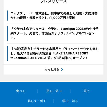
プレスリリース
エックスサーバー株式会社、熊本県で発生した地震・大雨災害
からの復旧・復興支援として1,000万円を寄附
「今年の本命アウターは、今予約。」antiqua 2026AW先行予
約スタート。先着で、非売品のオリジナルバッグをプレゼン
ト。
【滋賀/高島市】チラー付き水風呂とプライベートサウナを楽し
む。最大14名宿泊可の貸別荘「LAKE SAUNA RESORT
takashima SUITE VILLA 碧」が8月6日(木)オープン！
もっと見る
食べる
見る・遊ぶ
買う
暮らす・働く
学ぶ・知る