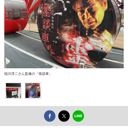
稲川淳二さん監修の「怪談車」