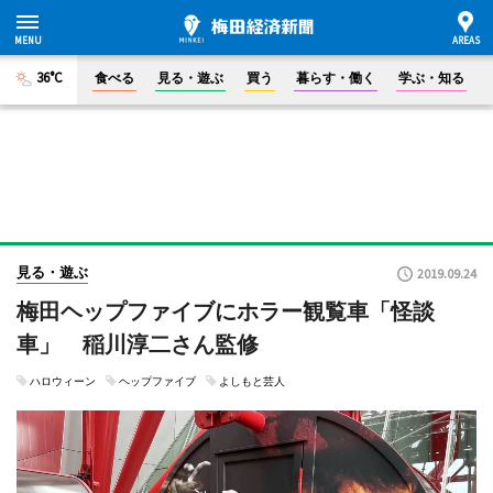
36°C
食べる
見る・遊ぶ
買う
暮らす・働く
学ぶ・知る
見る・遊ぶ
2019.09.24
梅田ヘップファイブにホラー観覧車「怪談
車」 稲川淳二さん監修
ハロウィーン
ヘップファイブ
よしもと芸人