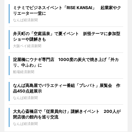
ミナミでビジネスイベント「RISE KANSAI」 起業家やク
リエーター一堂に
なんば経済新聞
弁天町の「空庭温泉」で夏イベント 妖怪テーマに参加型
ショーや謎解きも
大阪ベイ経済新聞
淀屋橋にウナギ専門店 1000度の炭火で焼き上げ「外カ
リ、中ふわ」に
船場経済新聞
なんば高島屋でバラエティー番組「プレバト」展覧会 作
品450点超展示
なんば経済新聞
大丸心斎橋店で「従業員向け」謎解きイベント 200人が
閉店後の館内を巡り交流
なんば経済新聞