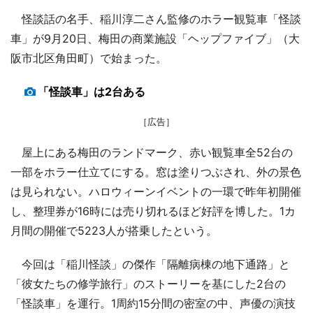
怪談話の名手、稲川淳二さん監修のホラー観覧車「怪談
車」が9月20日、梅田の商業施設「ヘップファイブ」（大
阪市北区角田町）で始まった。
「怪談車」は2台ある
［広告］
屋上にある梅田のランドマーク、赤い観覧車全52台の
一部をホラー仕立てにする。窓は塗りつぶされ、外の景色
は見られない。ハロウィーンイベントの一環で昨年初開催
し、整理券が16時には売り切れるほど好評を博した。1カ
月間の開催で5223人が搭乗したという。
今回は「稲川怪談」の傑作「隔離病棟の地下通路」と
「彼女たちの修学旅行」のストーリーを基にした2台の
「怪談車」を運行。1周約15分間の密室の中、声優の演技