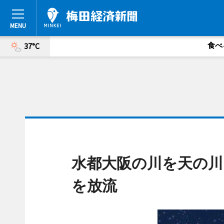
食べ
37°C
水都大阪の川を天の川
を放流