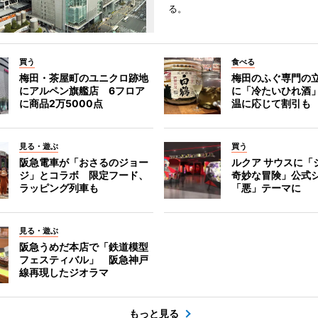
る。
買う
食べる
梅田・茶屋町のユニクロ跡地
梅田のふぐ専門の
にアルペン旗艦店 6フロア
に「冷たいひれ酒
に商品2万5000点
温に応じて割引も
見る・遊ぶ
買う
阪急電車が「おさるのジョー
ルクア サウスに「
ジ」とコラボ 限定フード、
奇妙な冒険」公式
ラッピング列車も
「悪」テーマに
見る・遊ぶ
阪急うめだ本店で「鉄道模型
フェスティバル」 阪急神戸
線再現したジオラマ
もっと見る