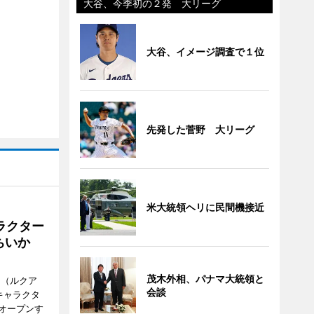
大谷、今季初の２発 大リーグ
大谷、イメージ調査で１位
先発した菅野 大リーグ
米大統領ヘリに民間機接近
ラクター
ちいか
茂木外相、パナマ大統領と
H（ルクア
会談
キャラクタ
次オープンす