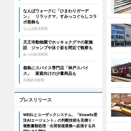
なんばウォークに「ひまわりガーデ
ン」 リラックマ、すみっコぐらしコラ
ボ装飾も
なんば経済新聞
天王寺動物園でホッキョクグマの新施
設 ジャンプや泳ぐ姿を間近で観察も
あべの経済新聞
都島にスパイス専門店「神戸スパイ
ス」 家庭向けの少量商品も
京橋経済新聞
プレスリリース
WEELとユーザックシステム、「Knowfa受
注AIエージェント」の判断技術を見積り・
複数書類処理・出荷前後業務へ拡張する共