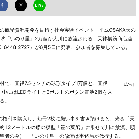
観光資源開発を目指す社会実験イベント「平成OSAKA天の
の球「いのり星」2万個が大川に放流される。天神橋筋商店連
6-6448-2727
）が6月5日に発表、参加者を募集している。
で、直径7.5センチの球形タイプ1万個と、直径
［広告］
。中にはLEDライトと3ボルトのボタン電池2個を入
る。
分の権利を購入し、短冊2枚に願い事を書き預けると、光る「天
約1.2メートルの船の模型「笹の葉船」に乗せて川に放流、願
望者のみ）。「いのり星」の放流は事務局が代行する。