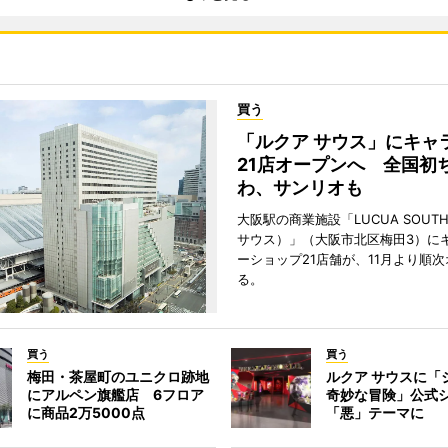
買う
「ルクア サウス」にキャ
21店オープンへ 全国初
わ、サンリオも
大阪駅の商業施設「LUCUA SOUT
サウス）」（大阪市北区梅田3）に
ーショップ21店舗が、11月より順
る。
買う
買う
梅田・茶屋町のユニクロ跡地
ルクア サウスに「
にアルペン旗艦店 6フロア
奇妙な冒険」公式
に商品2万5000点
「悪」テーマに