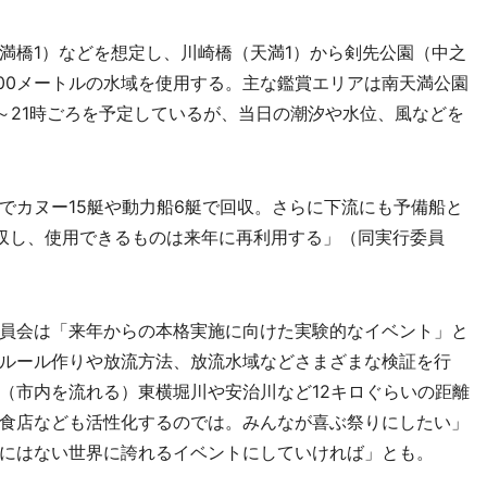
橋1）などを想定し、川崎橋（天満1）から剣先公園（中之
100メートルの水域を使用する。主な鑑賞エリアは南天満公園
～21時ごろを予定しているが、当日の潮汐や水位、風などを
カヌー15艇や動力船6艇で回収。さらに下流にも予備船と
収し、使用できるものは来年に再利用する」（同実行委員
員会は「来年からの本格実施に向けた実験的なイベント」と
ルール作りや放流方法、放流水域などさまざまな検証を行
（市内を流れる）東横堀川や安治川など12キロぐらいの距離
食店なども活性化するのでは。みんなが喜ぶ祭りにしたい」
にはない世界に誇れるイベントにしていければ」とも。