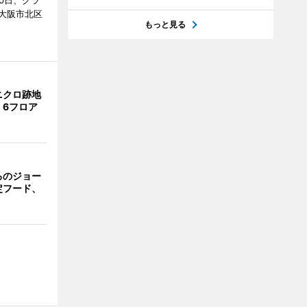
0日、グラ
大阪市北区
もっと見る
ニクロ跡地
 6フロア
るのジョー
定フード、