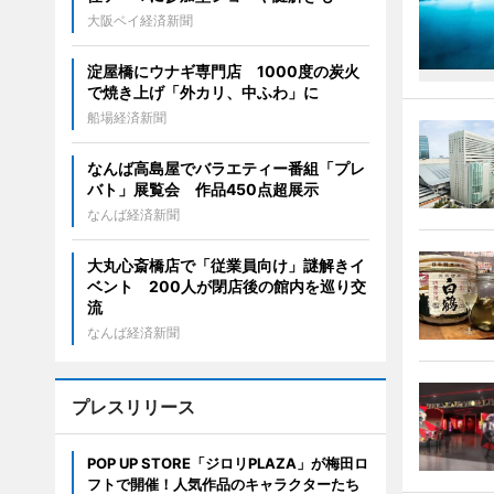
大阪ベイ経済新聞
淀屋橋にウナギ専門店 1000度の炭火
で焼き上げ「外カリ、中ふわ」に
船場経済新聞
なんば高島屋でバラエティー番組「プレ
バト」展覧会 作品450点超展示
なんば経済新聞
大丸心斎橋店で「従業員向け」謎解きイ
ベント 200人が閉店後の館内を巡り交
流
なんば経済新聞
プレスリリース
POP UP STORE「ジロリPLAZA」が梅田ロ
フトで開催！人気作品のキャラクターたち