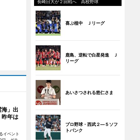
長崎日大が２回戦へ 高校野球
喜ぶ植中 Ｊリーグ
鹿島、逆転で白星発進 Ｊ
リーグ
あいさつされる悠仁さま
雲海」出
、昨年は
プロ野球・西武２―５ソフ
トバンク
るイベント