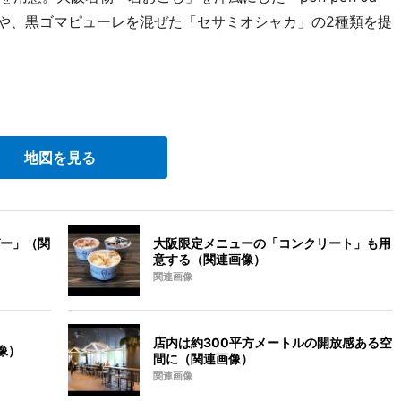
」や、黒ゴマピューレを混ぜた「セサミオシャカ」の2種類を提
。
地図を見る
ー」（関
大阪限定メニューの「コンクリート」も用
意する（関連画像）
関連画像
店内は約300平方メートルの開放感ある空
像）
間に（関連画像）
関連画像