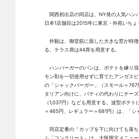
関西初出店の同店は、NY発の人気ハンバ
日本1店舗目は2015年に東京・外苑いち
外観は、御堂筋に面した大きな窓が特徴。
る。テラス席は44席を用意する。
ハンバーガーのパンは、ポテトを練り混
モン剤を一切使用せずに育てたアンガスビ
の「シャックバーガー」（スモール＝767
タリアン向けに、パティの代わりにチーズ
（1,037円）なども用意する。波型ポテ
＝465円、レギュラー＝681円）は、「
同店定番の「カップを下に向けても落ち
ム「コンクリート」は、大阪限定メニューを用