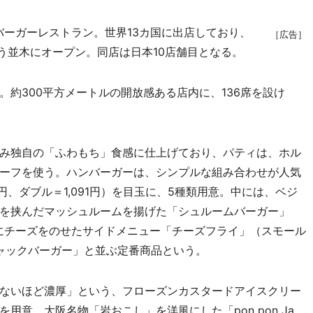
ーガーレストラン。世界13カ国に出店しており、
［広告］
ょう並木にオープン。同店は日本10店舗目となる。
約300平方メートルの開放感ある店内に、136席を設け
み独自の「ふわもち」食感に仕上げており、パティは、ホル
ーフを使う。ハンバーガーは、シンプルな組み合わせが人気
円、ダブル＝1,091円）を目玉に、5種類用意。中には、ベジ
を挟んだマッシュルームを揚げた「シュルームバーガー」
トにチーズをのせたサイドメニュー「チーズフライ」（スモール
シャックバーガー」と並ぶ定番商品という。
ないほど濃厚」という、フローズンカスタードアイスクリー
意。大阪名物「岩おこし」を洋風にした「pon pon Ja