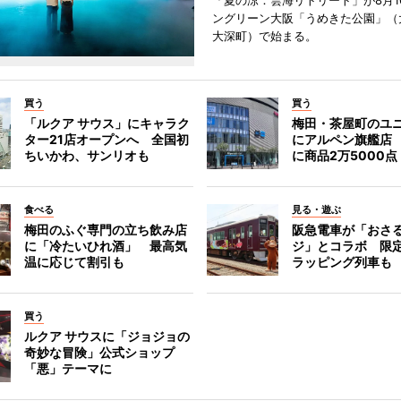
「夏の涼：雲海リトリート」が8月1
ングリーン大阪「うめきた公園」（
大深町）で始まる。
買う
買う
「ルクア サウス」にキャラク
梅田・茶屋町のユ
ター21店オープンへ 全国初
にアルペン旗艦店
ちいかわ、サンリオも
に商品2万5000点
食べる
見る・遊ぶ
梅田のふぐ専門の立ち飲み店
阪急電車が「おさ
に「冷たいひれ酒」 最高気
ジ」とコラボ 限
温に応じて割引も
ラッピング列車も
買う
ルクア サウスに「ジョジョの
奇妙な冒険」公式ショップ
「悪」テーマに