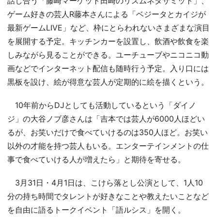
話し合う「藤崎マーケット田崎のリズムネタサミット」、
ゲーム好きの芸人R藤本さんによる「ベジータとカイジが
最新ゲームLIVE」など、枠にとらわれないさまざまな演目
を展開する予定。キッチンカーを設置し、飲酒や飲食を楽
しみながら見ることができる。ユーチューブやニコニコ動
画などでインターネット配信も随時行う予定。入り口には
黒板を設け、絵が得意な芸人が定期的に絵を描くという。
10年前からDJとしても活動しているという「ダイノ
ジ」の大谷ノブ彦さんは「吉本では芸人が6000人ほどい
るが、お笑いだけで食べていけるのは350人ほど。お笑い
以外の才能を持つ芸人もいる。エンターテインメントの仕
事で食べていける人が増えたら」と期待を寄せる。
3月31日・4月1日は、こけら落とし公演として、1人10
分の持ち時間でタレントが好きなことや教えたいことなど
を自由に語るトークイベント「語ルシス」を開く。