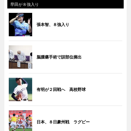
早田が８強入り
張本智、８強入り
脳腫瘍手術で誤部位摘出
有明が２回戦へ 高校野球
日本、８日豪州戦 ラグビー