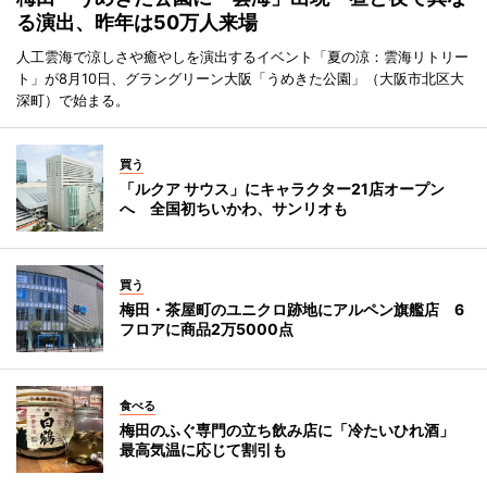
る演出、昨年は50万人来場
人工雲海で涼しさや癒やしを演出するイベント「夏の涼：雲海リトリー
ト」が8月10日、グラングリーン大阪「うめきた公園」（大阪市北区大
深町）で始まる。
買う
「ルクア サウス」にキャラクター21店オープン
へ 全国初ちいかわ、サンリオも
買う
梅田・茶屋町のユニクロ跡地にアルペン旗艦店 6
フロアに商品2万5000点
食べる
梅田のふぐ専門の立ち飲み店に「冷たいひれ酒」
最高気温に応じて割引も