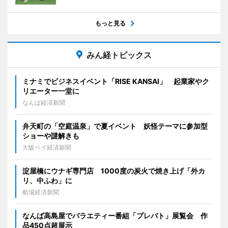
もっと見る
みん経トピックス
ミナミでビジネスイベント「RISE KANSAI」 起業家やク
リエーター一堂に
なんば経済新聞
弁天町の「空庭温泉」で夏イベント 妖怪テーマに参加型
ショーや謎解きも
大阪ベイ経済新聞
淀屋橋にウナギ専門店 1000度の炭火で焼き上げ「外カ
リ、中ふわ」に
船場経済新聞
なんば高島屋でバラエティー番組「プレバト」展覧会 作
品450点超展示