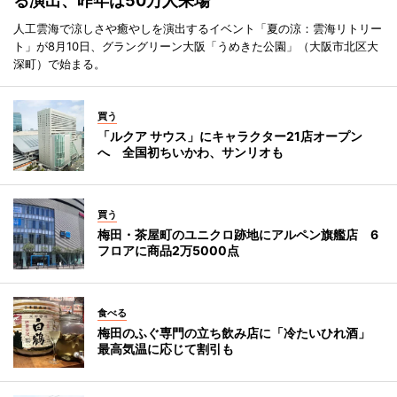
る演出、昨年は50万人来場
人工雲海で涼しさや癒やしを演出するイベント「夏の涼：雲海リトリー
ト」が8月10日、グラングリーン大阪「うめきた公園」（大阪市北区大
深町）で始まる。
買う
「ルクア サウス」にキャラクター21店オープン
へ 全国初ちいかわ、サンリオも
買う
梅田・茶屋町のユニクロ跡地にアルペン旗艦店 6
フロアに商品2万5000点
食べる
梅田のふぐ専門の立ち飲み店に「冷たいひれ酒」
最高気温に応じて割引も