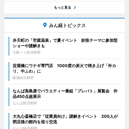
もっと見る
みん経トピックス
弁天町の「空庭温泉」で夏イベント 妖怪テーマに参加型
ショーや謎解きも
大阪ベイ経済新聞
淀屋橋にウナギ専門店 1000度の炭火で焼き上げ「外カ
リ、中ふわ」に
船場経済新聞
なんば高島屋でバラエティー番組「プレバト」展覧会 作
品450点超展示
なんば経済新聞
大丸心斎橋店で「従業員向け」謎解きイベント 200人が
閉店後の館内を巡り交流
なんば経済新聞