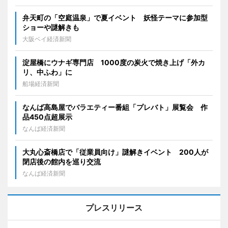
弁天町の「空庭温泉」で夏イベント 妖怪テーマに参加型
ショーや謎解きも
大阪ベイ経済新聞
淀屋橋にウナギ専門店 1000度の炭火で焼き上げ「外カ
リ、中ふわ」に
船場経済新聞
なんば高島屋でバラエティー番組「プレバト」展覧会 作
品450点超展示
なんば経済新聞
大丸心斎橋店で「従業員向け」謎解きイベント 200人が
閉店後の館内を巡り交流
なんば経済新聞
プレスリリース