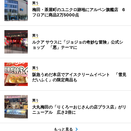
買う
梅田・茶屋町のユニクロ跡地にアルペン旗艦店 6
フロアに商品2万5000点
買う
ルクア サウスに「ジョジョの奇妙な冒険」公式シ
ョップ 「悪」テーマに
買う
阪急うめだ本店でアイスクリームイベント 「雪見
だいふく」の限定商品も
買う
大丸梅田の「りくろーおじさんの店プラス店」がリ
ニューアル 広さ2倍に
もっと見る