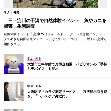
学ぶ・知る
十三・淀川の干潟で自然体験イベント 魚やカニを
捕獲し生態調査
自然体験イベント「淀川FW（フィールドワーク）～生き物ハンティン
グでめざせ自由研究マスター～」が7月18日・25日、十三近くの淀川で
開催される。
学ぶ・知る
大阪市立科学館で万博企画展 パビリオンの「手持
ちデバイス」を展示
学ぶ・知る
大阪駅で「カラダ測定サービス」 万博展示引き継
ぎ、「ヘルスケア身近に」