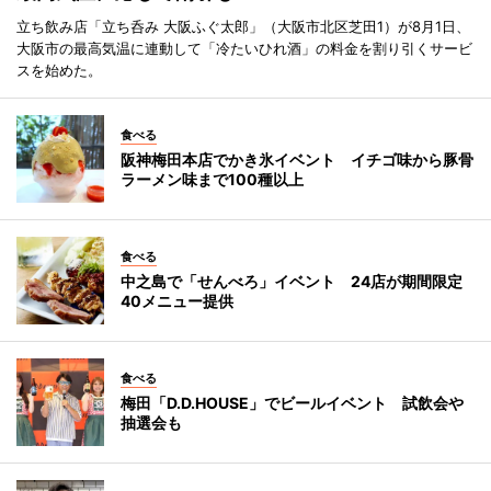
立ち飲み店「立ち呑み 大阪ふぐ太郎」（大阪市北区芝田1）が8月1日、
大阪市の最高気温に連動して「冷たいひれ酒」の料金を割り引くサービ
スを始めた。
食べる
阪神梅田本店でかき氷イベント イチゴ味から豚骨
ラーメン味まで100種以上
食べる
中之島で「せんべろ」イベント 24店が期間限定
40メニュー提供
食べる
梅田「D.D.HOUSE」でビールイベント 試飲会や
抽選会も