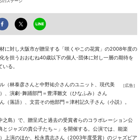
ろのステージ
に対し大阪市が贈呈する「咲くやこの花賞」の2008年度の
化を担うおおむね40歳以下の個人･団体に対し一層の期待を
ている。
ル（林泰彦さんと中野祐介さんのユニット、現代美
［広告］
）、演劇･舞踊部門＝豊澤雛文（ひなふみ）さん
ん（落語）、文芸その他部門＝津村記久子さん（小説）。
中之島）で、贈呈式と過去の受賞者らのコラボレーション公
～古典とジャズの貴公子たち～」を開催する。公演では、能楽
）上演のほか、松永貴志さん（2003年度受賞）のジャズピア