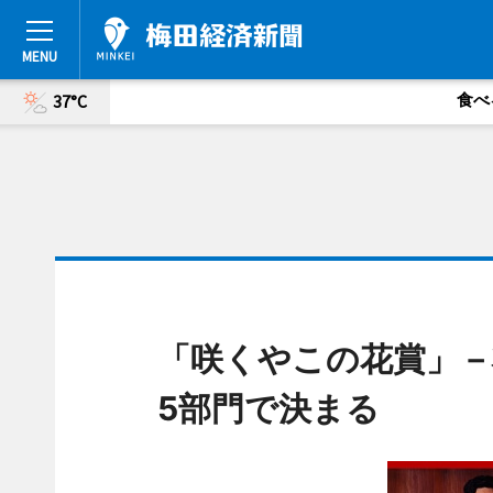
食べ
37°C
「咲くやこの花賞」－
5部門で決まる