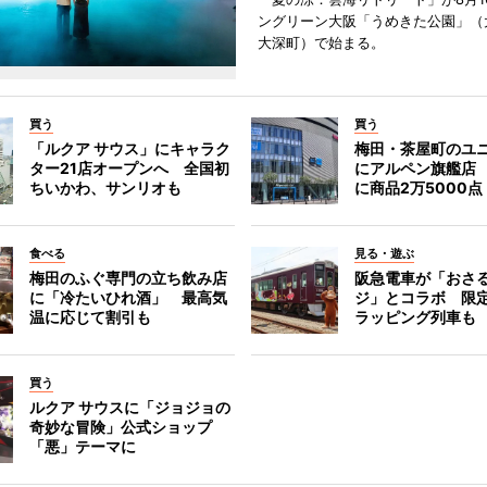
ングリーン大阪「うめきた公園」（
大深町）で始まる。
買う
買う
「ルクア サウス」にキャラク
梅田・茶屋町のユ
ター21店オープンへ 全国初
にアルペン旗艦店
ちいかわ、サンリオも
に商品2万5000点
食べる
見る・遊ぶ
梅田のふぐ専門の立ち飲み店
阪急電車が「おさ
に「冷たいひれ酒」 最高気
ジ」とコラボ 限
温に応じて割引も
ラッピング列車も
買う
ルクア サウスに「ジョジョの
奇妙な冒険」公式ショップ
「悪」テーマに