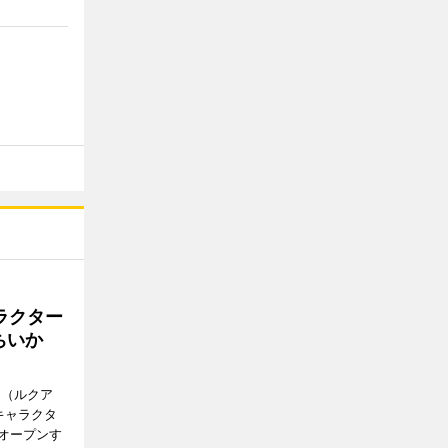
ラクター
ちいか
H（ルクア
キャラクタ
次オープンす