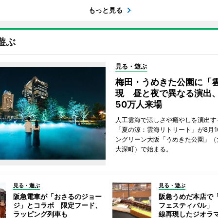
もっと見る
遊ぶ
見る・遊ぶ
梅田・うめきた公園に「
現 昼と夜で異なる演出
50万人来場
人工雲海で涼しさや癒やしを演出す
「夏の涼：雲海リトリート」が8月1
ングリーン大阪「うめきた公園」（
大深町）で始まる。
見る・遊ぶ
見る・遊ぶ
阪急電車が「おさるのジョー
阪急うめだ本店で
ジ」とコラボ 限定フード、
フェスティバル」
ラッピング列車も
線再現したジオラ