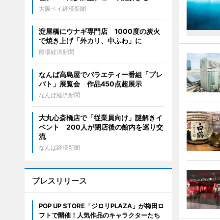
大阪ベイ経済新聞
淀屋橋にウナギ専門店 1000度の炭火
で焼き上げ「外カリ、中ふわ」に
船場経済新聞
なんば高島屋でバラエティー番組「プレ
バト」展覧会 作品450点超展示
なんば経済新聞
大丸心斎橋店で「従業員向け」謎解きイ
ベント 200人が閉店後の館内を巡り交
流
なんば経済新聞
プレスリリース
POP UP STORE「ジロリPLAZA」が梅田ロ
フトで開催！人気作品のキャラクターたち