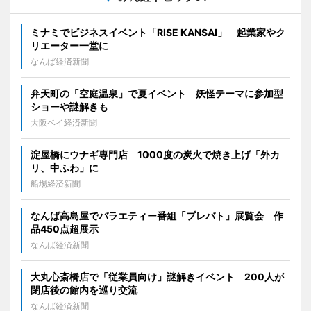
ミナミでビジネスイベント「RISE KANSAI」 起業家やク
リエーター一堂に
なんば経済新聞
弁天町の「空庭温泉」で夏イベント 妖怪テーマに参加型
ショーや謎解きも
大阪ベイ経済新聞
淀屋橋にウナギ専門店 1000度の炭火で焼き上げ「外カ
リ、中ふわ」に
船場経済新聞
なんば高島屋でバラエティー番組「プレバト」展覧会 作
品450点超展示
なんば経済新聞
大丸心斎橋店で「従業員向け」謎解きイベント 200人が
閉店後の館内を巡り交流
なんば経済新聞