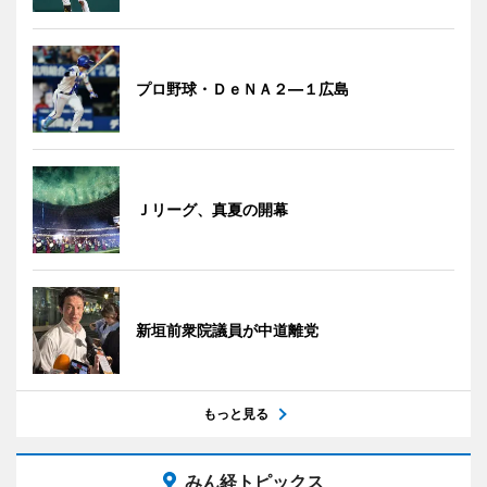
プロ野球・ＤｅＮＡ２―１広島
Ｊリーグ、真夏の開幕
新垣前衆院議員が中道離党
もっと見る
みん経トピックス