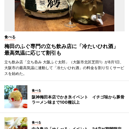
食べる
梅田のふぐ専門の立ち飲み店に「冷たいひれ酒」
最高気温に応じて割引も
立ち飲み店「立ち呑み 大阪ふぐ太郎」（大阪市北区芝田1）が8月1日、
大阪市の最高気温に連動して「冷たいひれ酒」の料金を割り引くサービ
スを始めた。
食べる
阪神梅田本店でかき氷イベント イチゴ味から豚骨
ラーメン味まで100種以上
食べる
中之島で「せんべろ」イベント 24店が期間限定