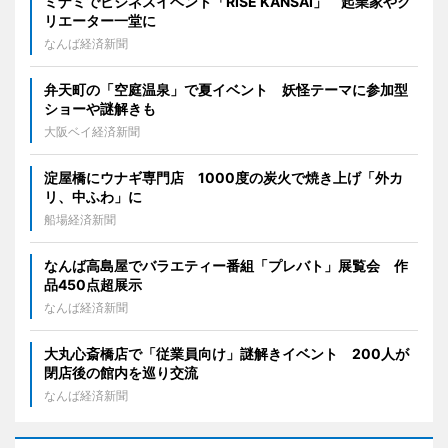
ミナミでビジネスイベント「RISE KANSAI」 起業家やク
リエーター一堂に
なんば経済新聞
弁天町の「空庭温泉」で夏イベント 妖怪テーマに参加型
ショーや謎解きも
大阪ベイ経済新聞
淀屋橋にウナギ専門店 1000度の炭火で焼き上げ「外カ
リ、中ふわ」に
船場経済新聞
なんば高島屋でバラエティー番組「プレバト」展覧会 作
品450点超展示
なんば経済新聞
大丸心斎橋店で「従業員向け」謎解きイベント 200人が
閉店後の館内を巡り交流
なんば経済新聞