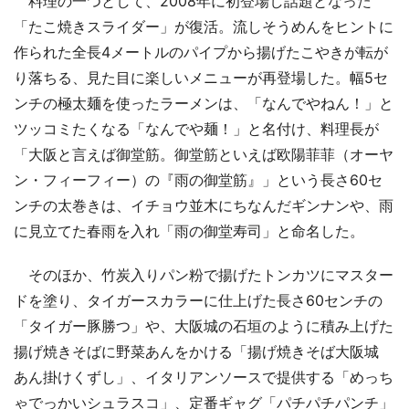
料理の一つとして、2008年に初登場し話題となった
「たこ焼きスライダー」が復活。流しそうめんをヒントに
作られた全長4メートルのパイプから揚げたこやきが転が
り落ちる、見た目に楽しいメニューが再登場した。幅5セ
ンチの極太麺を使ったラーメンは、「なんでやねん！」と
ツッコミたくなる「なんでや麺！」と名付け、料理長が
「大阪と言えば御堂筋。御堂筋といえば欧陽菲菲（オーヤ
ン・フィーフィー）の『雨の御堂筋』」という長さ60セ
ンチの太巻きは、イチョウ並木にちなんだギンナンや、雨
に見立てた春雨を入れ「雨の御堂寿司」と命名した。
そのほか、竹炭入りパン粉で揚げたトンカツにマスター
ドを塗り、タイガースカラーに仕上げた長さ60センチの
「タイガー豚勝つ」や、大阪城の石垣のように積み上げた
揚げ焼きそばに野菜あんをかける「揚げ焼きそば大阪城
あん掛けくずし」、イタリアンソースで提供する「めっち
ゃでっかいシュラスコ」、定番ギャグ「パチパチパンチ」