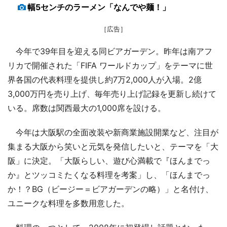
幅5センチのラーメン「なんでや麺！」
［広告］
今年で39年目を迎える同ビアガーデン。昨年は南アフ
リカで開催された「FIFA ワールドカップ」をテーマに世
界各国の代表料理を提供し約7万2,000人が入場。2億
3,000万円を売り上げ、毎年売り上げ記録を更新し続けて
いる。席数は関西最大の1,000席を設ける。
今年は大阪駅の全面改装や新商業施設開業など、注目が
集まる大阪から笑いと元気を発信したいと、テーマを「大
阪」に決定。「大阪らしい、遊び心満載で『ほんまでっ
か』とツッコミたくなる料理を考案」し、「ほんまでっ
か！？BG（ビージー＝ビアガーデンの略）」と名付け、
ユニークな料理を多数用意した。