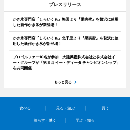
プレスリリース
かき氷専門店『しろいくも』梅田より『果実蜜』を贅沢に使用
した新作かき氷が新登場！
かき氷専門店『しろいくも』北千里より『果実蜜』を贅沢に使
用した新作かき氷が新登場！
プロゴルファー10名が参加 大建興産株式会社と株式会社イ
ー・グルーブが「第３回 イー・ディータ チャンピオンシップ」
を共同開催
もっと見る
食べる
見る・遊ぶ
買う
暮らす・働く
学ぶ・知る