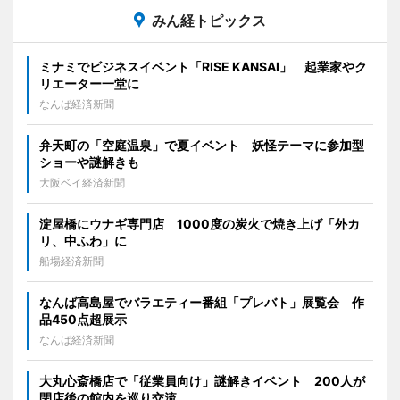
みん経トピックス
ミナミでビジネスイベント「RISE KANSAI」 起業家やク
リエーター一堂に
なんば経済新聞
弁天町の「空庭温泉」で夏イベント 妖怪テーマに参加型
ショーや謎解きも
大阪ベイ経済新聞
淀屋橋にウナギ専門店 1000度の炭火で焼き上げ「外カ
リ、中ふわ」に
船場経済新聞
なんば高島屋でバラエティー番組「プレバト」展覧会 作
品450点超展示
なんば経済新聞
大丸心斎橋店で「従業員向け」謎解きイベント 200人が
閉店後の館内を巡り交流