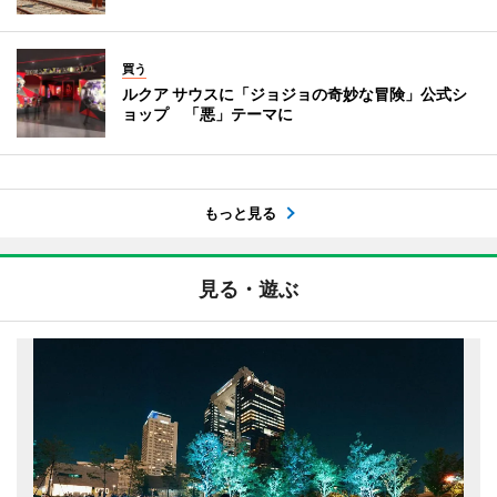
買う
ルクア サウスに「ジョジョの奇妙な冒険」公式シ
ョップ 「悪」テーマに
もっと見る
見る・遊ぶ