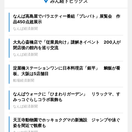
みん経トピックス
なんば高島屋でバラエティー番組「プレバト」展覧会 作
品450点超展示
なんば経済新聞
大丸心斎橋店で「従業員向け」謎解きイベント 200人が
閉店後の館内を巡り交流
なんば経済新聞
淀屋橋ステーションワンに日本料理店「銀平」 鯛飯が看
板、大阪は5店舗目
船場経済新聞
なんばウォークに「ひまわりガーデン」 リラックマ、す
みっコぐらしコラボ装飾も
なんば経済新聞
天王寺動物園でホッキョクグマの新施設 ジャンプや泳ぐ
姿を間近で観察も