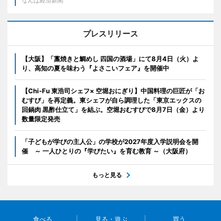
なんば経済新聞
プレスリリース
【大阪】「藁焼きと鯛めし 四国の酒場」にて8月4日（火）よ
り、高知の夏を味わう『よさこいフェア』を開催中
【Chi-Fu 東浩司シェフ× 空堀おにぎり】中国料理の巨匠が「お
むすび」を再定義。東シェフが自ら調理した「東京エックスの
回鍋肉 黒酢仕立て」を結ぶ。空堀おむすびで8月7日（金）より
数量限定発売
「子どもが学びの主人公」の学校が2027年度入学説明会を開
催 ～ 一人ひとりの『学びたい』を育む教育 ～（大阪府）
もっと見る
食べる
見る・遊ぶ
買う