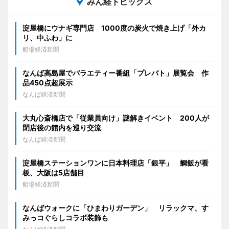
みん経トピックス
淀屋橋にウナギ専門店 1000度の炭火で焼き上げ「外カ
リ、中ふわ」に
船場経済新聞
なんば高島屋でバラエティー番組「プレバト」展覧会 作
品450点超展示
なんば経済新聞
大丸心斎橋店で「従業員向け」謎解きイベント 200人が
閉店後の館内を巡り交流
なんば経済新聞
淀屋橋ステーションワンに日本料理店「銀平」 鯛飯が看
板、大阪は5店舗目
船場経済新聞
なんばウォークに「ひまわりガーデン」 リラックマ、す
みっコぐらしコラボ装飾も